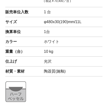
( 税込
￥70,400
／台 )
販売単位入数
1 台
サイズ
φ480x30(190)mm/11L
換算単位
1台
カラー
ホワイト
重量（
台
）
10
kg
仕上げ
光沢
材質・素材
陶器質(施釉)