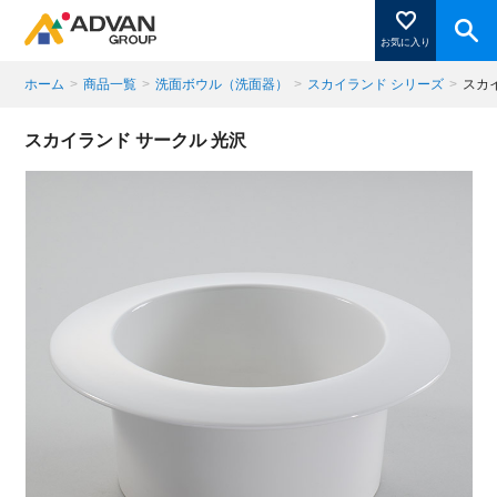
お気に入り
ホーム
>
商品一覧
>
洗面ボウル（洗面器）
>
スカイランド シリーズ
>
スカ
商品ページにある「お気に入り登録」を押すと登録した
スカイランド サークル 光沢
商品がここに表示されます。
閉じる