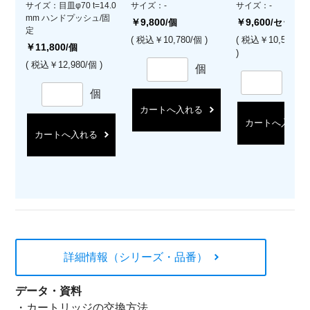
サイズ：目皿φ70 t=14.0
サイズ：-
サイズ：-
mm ハンドプッシュ/固
￥9,800
￥9,600
/個
/セット
定
( 税込￥10,780/個 )
( 税込￥10,560/
￥11,800
/個
)
( 税込￥12,980/個 )
個
セ
個
カートへ入れる
カートへ入れる
カートへ入れる
詳細情報（シリーズ・品番）
データ・資料
・
カートリッジの交換方法