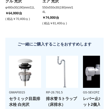
クル 光沢
エア 光沢
φ480x30(190)mm/11L
550x550x30(190)mm/1
4L
￥64,000
/台
￥74,000
/台
( 税込
￥70,400
)
/台
( 税込
￥81,400
)
/台
ご一緒にご購入することをおすすめします
GIWAF0015
RP-26.791.5
GS-SEV2PZ
セラミック目皿排
排水管 Sトラップ
レバー止水栓(
水栓 白光沢
（床排水）
ット2個入)