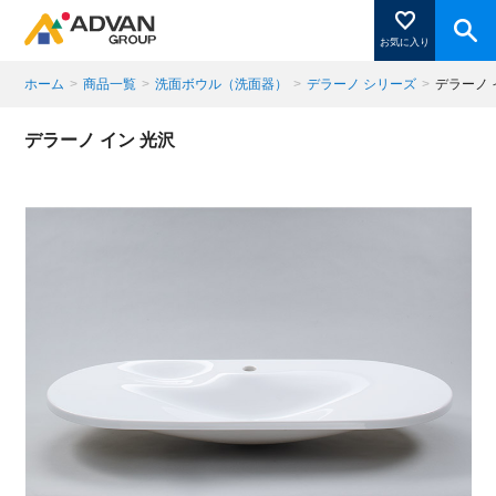
お気に入り
ホーム
>
商品一覧
>
洗面ボウル（洗面器）
>
デラーノ シリーズ
>
デラーノ
商品ページにある「お気に入り登録」を押すと登録した
デラーノ イン 光沢
商品がここに表示されます。
閉じる