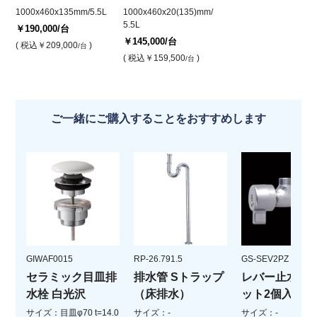
1000x460x135mm/5.5L
1000x460x20(135)mm/
5.5L
￥190,000
/台
￥145,000
/台
( 税込
￥209,000
)
/台
( 税込
￥159,500
)
/台
ご一緒にご購入することをおすすめします
GIWAF0015
RP-26.791.5
GS-SEV2PZ
セラミック目皿排
排水管 Sトラップ
レバー止水栓(
水栓 白光沢
（床排水）
ット2個入)
サイズ：目皿φ70 t=14.0
サイズ：-
サイズ：-