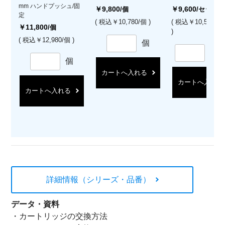
mm ハンドプッシュ/固
￥9,800
￥9,600
/個
/セット
定
( 税込￥10,780/個 )
( 税込￥10,560/
￥11,800
/個
)
( 税込￥12,980/個 )
個
セ
個
カートへ入れる
カートへ入れる
カートへ入れる
詳細情報（シリーズ・品番）
データ・資料
・
カートリッジの交換方法