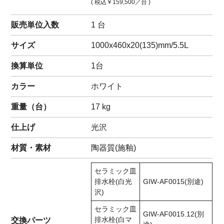
( 税込
￥159,500
／台 )
販売単位入数
1 台
サイズ
1000x460x20(135)mm/5.5L
換算単位
1台
カラー
ホワイト
重量（
台
）
17
kg
仕上げ
光沢
材質・素材
陶器質(施釉)
セラミック皿
排水栓(白光
GIW-AF0015(別途)
沢)
セラミック皿
GIW-AF0015.12(別
排水栓(白マ
交換パーツ