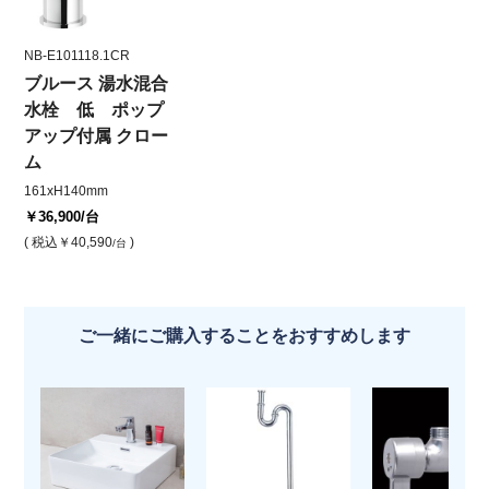
NB-E101118.1CR
ブルース 湯水混合
水栓 低 ポップ
アップ付属 クロー
ム
161xH140mm
￥36,900
/台
( 税込
￥40,590
)
/台
ご一緒にご購入することをおすすめします