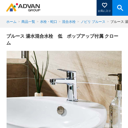
お気に入り
ホーム
>
商品一覧
>
水栓・蛇口
>
混合水栓
>
ノビリ ブルース
>
ブルース 
商品ページにある「お気に入り登録」を押すと登録した
ブルース 湯水混合水栓 低 ポップアップ付属 クロー
商品がここに表示されます。
ム
閉じる