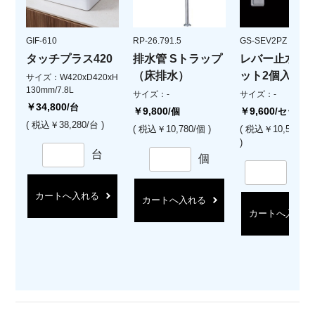
GIF-610
RP-26.791.5
GS-SEV2PZ
タッチプラス420
排水管 Sトラップ
レバー止水栓(
（床排水）
ット2個入)
サイズ：W420xD420xH
130mm/7.8L
サイズ：-
サイズ：-
￥34,800
/台
￥9,800
￥9,600
/個
/セット
( 税込￥38,280/台 )
( 税込￥10,780/個 )
( 税込￥10,560/
)
台
個
セ
カートへ入れる
カートへ入れる
カートへ入れる