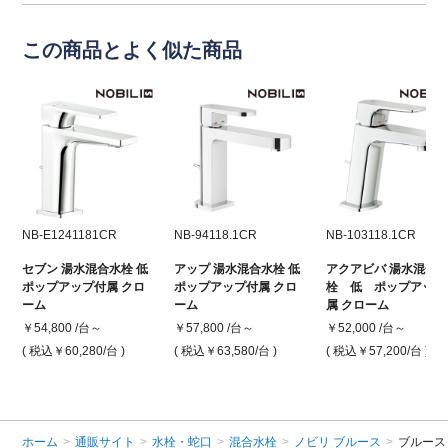
この商品とよく似た商品
NB-E1241181CR
NB-94118.1CR
NB-103118.1CR
セブン 湯水混合水栓 低
アップ 湯水混合水栓 低
アクアビバ 湯水混合
ポップアップ付属 クロ
ポップアップ付属 クロ
栓 低 ポップアップ
ーム
ーム
属 クローム
￥54,800 /台～
￥57,800 /台～
￥52,000 /台～
( 税込￥60,280
/台 )
( 税込￥63,580
/台 )
( 税込￥57,200
/台 )
ホーム
>
通販サイト
>
水栓・蛇口
>
混合水栓
>
ノビリ ブルース
>
ブルース