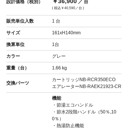
￥36,900
設計価格（税別）
／ 台
( 税込
￥40,590
／台 )
販売単位入数
1 台
サイズ
161xH140mm
換算単位
1台
カラー
グレー
重量（
台
）
1.66
kg
カートリッジ
NB-RCR350ECO
交換パーツ
エアレーター
NB-RAEK21923-CR
機能
・節湯エコハンドル
・節水2段階ハンドル（50％,10
0％）
・熱湯防止機能