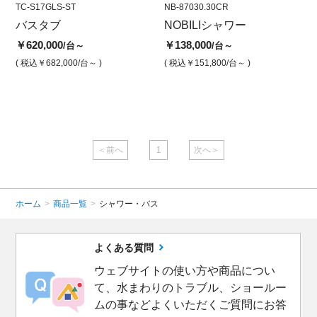
TC-S17GLS-ST
NB00030CR
TC-S17GLS-ST
NB-87030.30CR
TC-S1
NB-
バスタブ
リキッド サーモ式シャワ
カンドーレバス グロス
NOBILIシャワー
バス
ノ
ー用湯水混合栓
（光沢）タイプ
ン
￥620,000
￥138,000
￥620
/台～
/台～
合
￥128,000
￥620,000
/台
/台
( 税込￥682,000
/台～ )
( 税込￥151,800
/台～ )
( 税込￥
￥1
( 税込￥140,800
/台 )
( 税込￥682,000
/台 )
( 
＜前へ
1
次へ＞
ホーム
>
商品一覧
>
シャワー・バス
よくある質問
ウェブサイトの使い方や商品につい
て、水まわりのトラブル、ショールー
ムの事などよくいただくご質問にお答