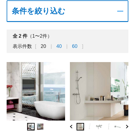
条件を絞り込む
全
2
件
（1〜2件）
表示件数
20
40
60