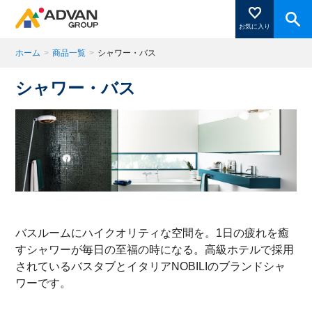
お気に入り
ホーム
>
商品一覧
>
シャワー・バス
シャワー・バス
商品ページにある「お気に入り登録」を押すと登録した
商品がここに表示されます。
閉じる
バスルームにハイクオリティな空間を。1日の疲れを癒
すシャワーが毎日の至福の時になる。高級ホテルで採用
されているバスタブとイタリアNOBILIのブランドシャ
ワーです。