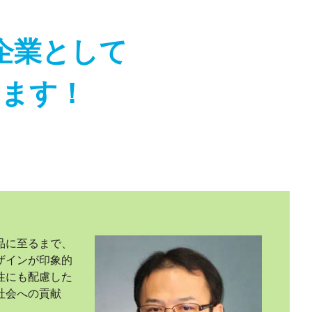
企業として
きます！
品に至るまで、
ザインが印象的
性にも配慮した
社会への貢献