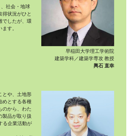
り、社会・地球
取得状況がひと
難でしたが、環
います。
早稲田大学理工学術院
建築学科／建築学専攻 教授
輿石 直幸
ことや、土地形
始めとする各種
ものから、わた
の製品が取り扱
する企業活動が