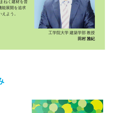
あまねく建材を普
機能展開を追求
いえよう。
工学院大学 建築学部 教授
田村 雅紀
み