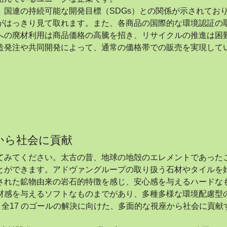
国連の持続可能な開発目標（SDGs）との関係が示されてお
がはっきり見て取れます。また、各商品の国際的な環境認証の
への廃材利用は商品価格の高騰を招き、リサイクルの推進は困
造発注や共同開発によって、通常の価格帯での販売を実現して
から社会に貢献
てみてください。太古の昔、地球の地殻のエレメントであった
とができます。アドヴァングループの取り扱う石材やタイルを
された鉱物由来の岩石的特徴を感じ、安心感を与えるハードな
材感を与えるソフトなものまでがあり、多種多様な環境配慮型
）全17 のゴールの解決に向けた、多面的な視座から社会に貢献