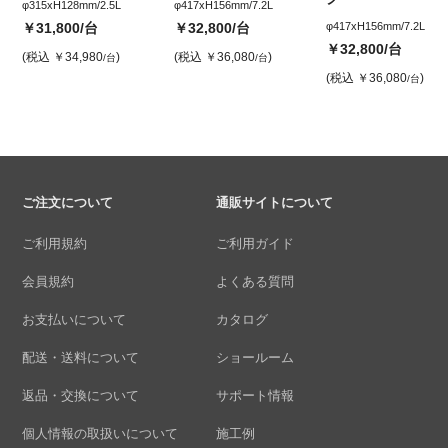
φ315xH128mm/2.5L
φ417xH156mm/7.2L
￥31,800
/台
￥32,800
/台
φ417xH156mm/7.2L
￥32,800
/台
(税込
￥34,980
)
(税込
￥36,080
)
/台
/台
(税込
￥36,080
)
/台
ご注文について
通販サイトについて
ご利用規約
ご利用ガイド
会員規約
よくある質問
お支払いについて
カタログ
配送・送料について
ショールーム
返品・交換について
サポート情報
個人情報の取扱いについて
施工例