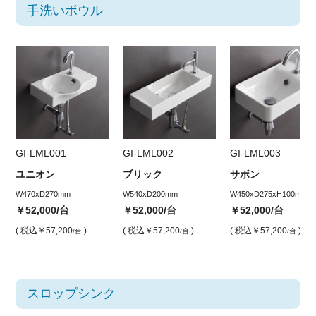
手洗いボウル
GI-LML001
GI-LML002
GI-LML003
ユニオン
ブリック
サボン
W470xD270mm
W540xD200mm
W450xD275xH100mm
￥52,000
/台
￥52,000
/台
￥52,000
/台
( 税込
￥57,200
)
( 税込
￥57,200
)
( 税込
￥57,200
)
/台
/台
/台
スロップシンク