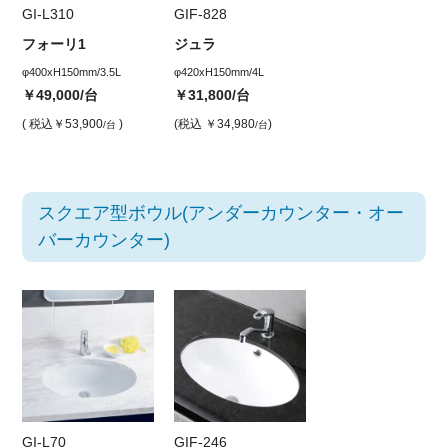
GI-L310
GIF-828
フォーリ1
ジュラ
φ400xH150mm/3.5L
φ420xH150mm/4L
￥49,000
/台
￥31,800
/台
( 税込
￥53,900
)
(税込
￥34,980
)
/台
/台
スクエア型ボウル(アンダーカウンター・オー
バーカウンター)
GI-L70
GIF-246