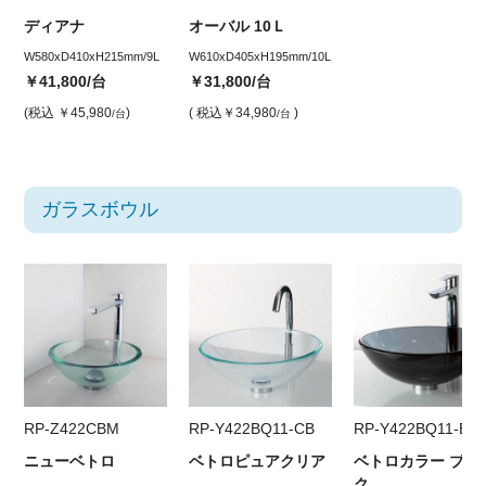
ディアナ
オーバル 10Ｌ
W580xD410xH215mm/9L
W610xD405xH195mm/10L
￥41,800
/台
￥31,800
/台
(税込
￥45,980
)
( 税込
￥34,980
)
/台
/台
ガラスボウル
RP-Z422CBM
RP-Y422BQ11-CB
RP-Y422BQ11-BK
ニューベトロ
ベトロピュアクリア
ベトロカラー ブラ
ク