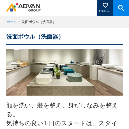
お気に入り
ホーム
>
洗面ボウル（洗面器）
洗面ボウル（洗面器）
商品ページにある「お気に入り登録」を押すと登録した
商品がここに表示されます。
閉じる
顔を洗い、髪を整え、身だしなみを整え
る。
気持ちの良い1 日のスタートは、スタイ