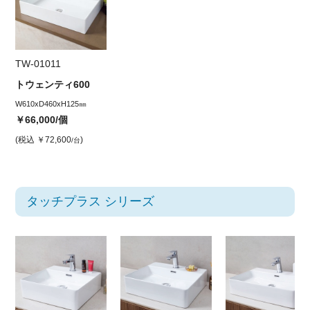
TW-01011
トウェンティ600
W610xD460xH125㎜
￥66,000
/個
(税込
￥72,600
)
/台
タッチプラス シリーズ