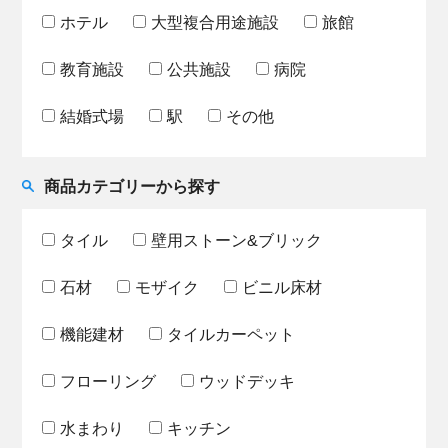
ホテル
大型複合用途施設
旅館
教育施設
公共施設
病院
結婚式場
駅
その他
商品カテゴリーから探す
タイル
壁用ストーン&ブリック
石材
モザイク
ビニル床材
機能建材
タイルカーペット
フローリング
ウッドデッキ
水まわり
キッチン