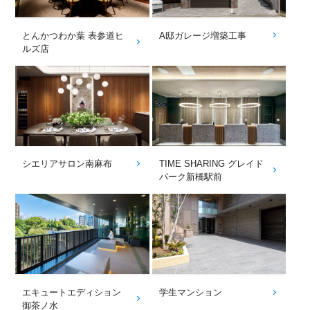
とんかつわか葉 表参道ヒ
A邸ガレージ増築工事
ルズ店
シエリアサロン南麻布
TIME SHARING グレイド
パーク新橋駅前
エキュートエディション
学生マンション
御茶ノ水