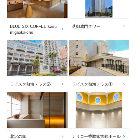
BLUE SIX COFFEE kasu
芝御成門タワー
migaoka-cho
ラビスタ熱海テラス②
ラビスタ熱海テラス①
北沢の家
ナリコー香取家族葬ホール