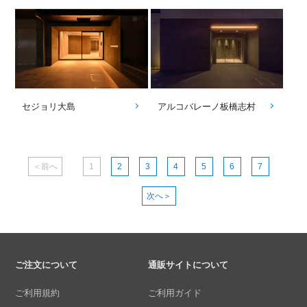
セジョリ大島
アルコバレーノ板橋志村
＜前へ
1
2
3
4
5
6
7
次へ＞
ご注文について
通販サイトについて
ご利用規約
ご利用ガイド