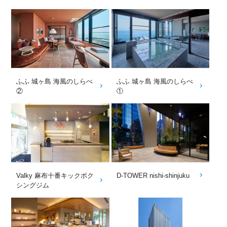
ふふ 城ヶ島 海風のしらべ
ふふ 城ヶ島 海風のしらべ
②
①
Valky 麻布十番キックボク
D-TOWER nishi-shinjuku
シングジム