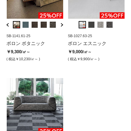
SB-1141.61-25
SB-1028.07
SB-1141.61-25
SB-1027.63-25
SB-10
SB-
ブ
ボロン ボタニック
ボロン エスニック アビス
ボロン ボタニック ライブ
ボロン エスニック
ボロ
ボ
コ(500角)
ラリー(ジャンボロール)
ブラ
コ
￥9,300
￥9,000
/㎡～
/㎡～
￥14,500
￥9,300
￥23,
￥9
/㎡
/㎡
( 税込￥10,230
/㎡～ )
( 税込￥9,900
/㎡～ )
( 税込￥15,950
/㎡ )
( 税込￥10,230
/㎡ )
( 税込￥
( 