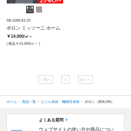
SB-1095.83-25
SB-1095.83-25
SB-10
ム
ボロン ミッソーニ ホーム
ボロン ミッソーニホーム
ボロ
ワイ
ファイヤーワークスホワイ
￥14,000
￥14,
/㎡～
ト
( 税込￥15,400
/㎡～ )
( 税込￥
￥14,000
/㎡
( 税込￥15,400
/㎡ )
＜前へ
1
次へ＞
ホーム
>
商品一覧
>
ビニル床材・機能性床材
>
ボロン（BOLON）
よくある質問
ウェブサイトの使い方や商品につい