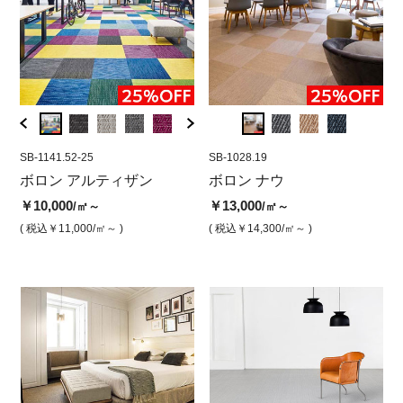
SB-1141.52-25
SB-1083.43
SB-1141.52-25
SB-1028.19
SB-10
SB-
ン
ボロン アルティザン
ボロン ナウ チタニウム(50
ボロン アルティザン ノワ
ボロン ナウ
ボロ
ボ
0角)
ール ジャンボロール
リュ(
(5
￥10,000
￥13,000
/㎡～
/㎡～
￥13,000
￥10,000
￥13,
￥1
/㎡
/㎡
( 税込￥11,000
/㎡～ )
( 税込￥14,300
/㎡～ )
( 税込￥14,300
/㎡ )
( 税込￥11,000
/㎡ )
( 税込￥
( 