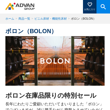
お気に入り
ホーム
>
商品一覧
>
ビニル床材・機能性床材
>
ボロン（BOLON）
ボロン（BOLON）
商品ページにある「お気に入り登録」を押すと登録した
商品がここに表示されます。
閉じる
ボロン在庫品限りの特別セール
長年にわたりご愛顧いただいてまいりました「ボロン」
でございますが、誠に勝手ながら廃盤とさせていただく