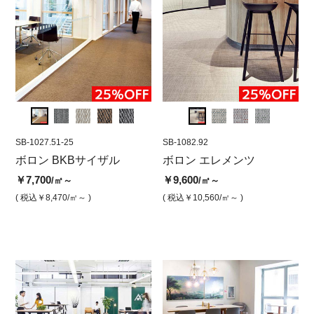
SB-1027.51-25
SB-1082.98
SB-1027.51-25
SB-1082.92
SB-10
SB-
メタ
ボロン BKBサイザル
ボロン エレメンツ マーブ
ボロン BKBサイザル グラ
ボロン エレメンツ
ボロ
ボ
ボ
ル(500角)
ニット(ジャンボロール)
ーンサ
(5
￥7,700
￥9,600
/㎡～
/㎡～
￥12,800
￥7,700
￥8,6
￥9
/㎡
/㎡
( 税込￥8,470
/㎡～ )
( 税込￥10,560
/㎡～ )
( 税込￥14,080
/㎡ )
( 税込￥8,470
/㎡ )
( 税込￥
( 