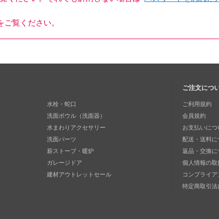
をご覧ください。
ご注文につ
水栓・蛇口
ご利用規約
洗面ボウル（洗面器）
会員規約
水まわりアクセサリー
お支払いにつ
洗面パーツ
配送・送料に
薪ストーブ・暖炉
返品・交換に
ガレージドア
個人情報の取
建材アウトレットセール
コンプライア
特定商取引法