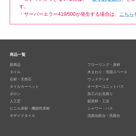
す。
・サーバーエラー419/500が発生する場合は、
こちら
商品一覧
新商品
フローリング・床材
タイル
水まわり・洗面スペース
石材・天然石
ウッドデッキ
タイルカーペット
オーダーユニットバス
ボロン
加工のお見積り
人工芝
副資材・工法
ビニル床材・機能性床材
シャワー・バス
モザイクタイル
洗面化粧台・洗面台