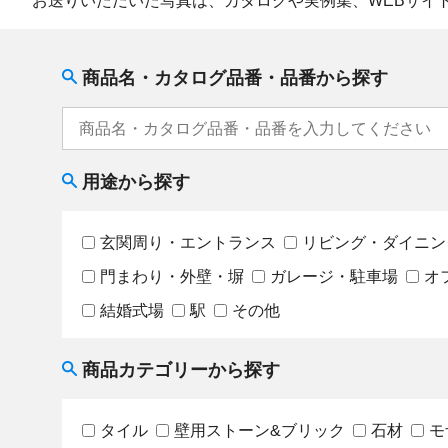
お送りいただいた写真は、カタログや実例集、WEBサイ
商品名・カタログ品番・品番から探す
用途から探す
玄関周り・エントランス
リビング・ダイニン
門まわり・外壁・塀
ガレージ・駐車場
オ
結婚式場
駅
その他
商品カテゴリーから探す
タイル
壁用ストーン&ブリック
石材
モ