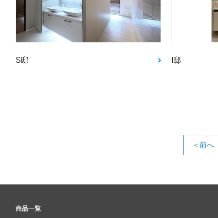
S邸
I邸
＜前へ
商品一覧