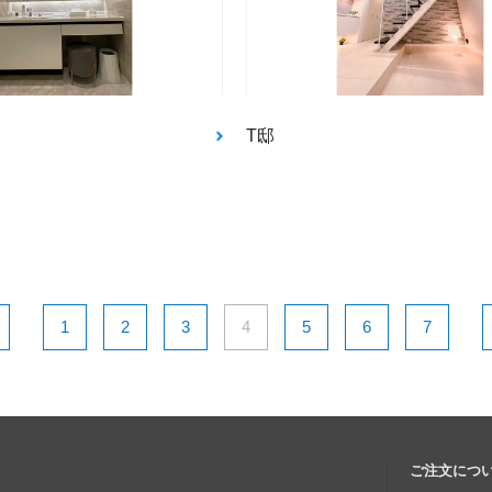
T邸
1
2
3
4
5
6
7
ご注文につ