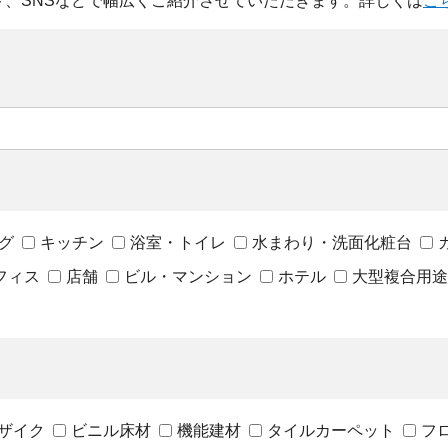
ト、SNSなどで幅広くご紹介させていただきます。詳しくは
こ
閉じる
グ
キッチン
浴室・トイレ
水まわり・洗面化粧台
フィス
店舗
ビル・マンション
ホテル
大型複合用途
ザイク
ビニル床材
機能建材
タイルカーペット
フ