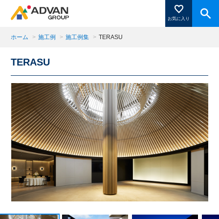
お気に入り
ホーム
>
施工例
>
施工例集
>
TERASU
TERASU
商品ページにある「お気に入り登録」を押すと登録した
商品がここに表示されます。
閉じる