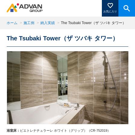
お気に入り
ホーム
>
施工例
>
納入実績
>
The Tsubaki Tower（ザ ツバキ タワー）
The Tsubaki Tower（ザ ツバキ タワー）
商品ページにある「お気に入り登録」を押すと登録した
商品がここに表示されます。
閉じる
浴室床：
ピエトレナチュラーレ ホワイト（グリップ）（CR-752019）