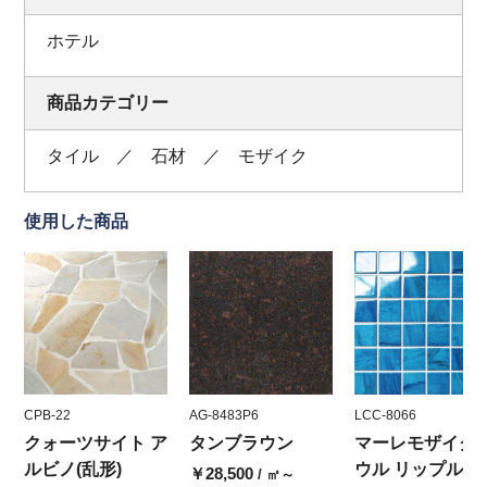
ホテル
商品カテゴリー
タイル ／ 石材 ／ モザイク
使用した商品
CPB-22
AG-8483P6
LCC-8066
クォーツサイト ア
タンブラウン
マーレモザイク 
ルビノ(乱形)
ウル リップルブ
￥28,500
/ ㎡～