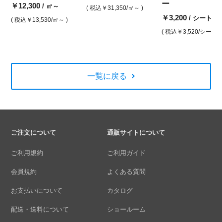
ー
￥12,300
/ ㎡～
( 税込
￥31,350
/㎡～ )
￥3,200
/ シート～
( 税込
￥13,530
/㎡～ )
( 税込
￥3,520
/シート～
一覧に戻る
ご注文について
通販サイトについて
ご利用規約
ご利用ガイド
会員規約
よくある質問
お支払いについて
カタログ
配送・送料について
ショールーム