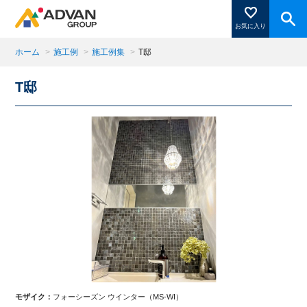
お気に入り
ホーム
>
施工例
>
施工例集
>
T邸
T邸
商品ページにある「お気に入り登録」を押すと登録した
商品がここに表示されます。
閉じる
モザイク：
フォーシーズン ウインター（MS-WI）
モ