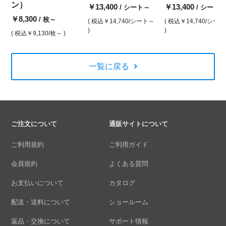
ン）
￥13,400
￥13,400
/ シート～
/ シート
￥8,300
/ 枚～
( 税込
￥14,740
/シート～
( 税込
￥14,740
/シー
)
)
( 税込
￥9,130
/枚～ )
一覧に戻る
ご注文について
通販サイトについて
ご利用規約
ご利用ガイド
会員規約
よくある質問
お支払いについて
カタログ
配送・送料について
ショールーム
返品・交換について
サポート情報