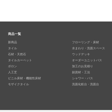
商品一覧
新商品
フローリング・床材
タイル
水まわり・洗面スペース
石材・天然石
ウッドデッキ
タイルカーペット
オーダーユニットバス
ボロン
加工のお見積り
人工芝
副資材・工法
ビニル床材・機能性床材
シャワー・バス
モザイクタイル
洗面化粧台・洗面台