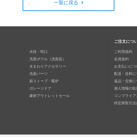
一覧に戻る
ご注文につ
水栓・蛇口
ご利用規約
洗面ボウル（洗面器）
会員規約
水まわりアクセサリー
お支払いにつ
洗面パーツ
配送・送料に
薪ストーブ・暖炉
返品・交換に
ガレージドア
個人情報の取
建材アウトレットセール
コンプライア
特定商取引法