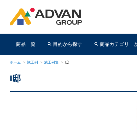
商品一覧
目的から探す
商品カテゴリー
ホーム
>
施工例
>
施工例集
>
I邸
I邸
商品ページ