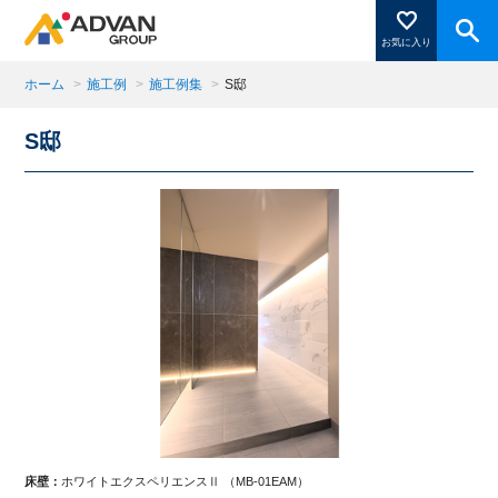
お気に入り
ホーム
>
施工例
>
施工例集
>
S邸
S邸
商品ページにある「お気に入り登録」を押すと登録した
商品がここに表示されます。
閉じる
床壁：
ホワイトエクスペリエンスⅡ （MB-01EAM）
床