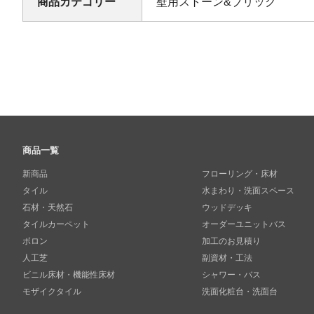
商品カテゴリー
壁用ストーン&ブリック
商品一覧
新商品
フローリング・床材
タイル
水まわり・洗面スペース
石材・天然石
ウッドデッキ
タイルカーペット
オーダーユニットバス
ボロン
加工のお見積り
人工芝
副資材・工法
ビニル床材・機能性床材
シャワー・バス
モザイクタイル
洗面化粧台・洗面台