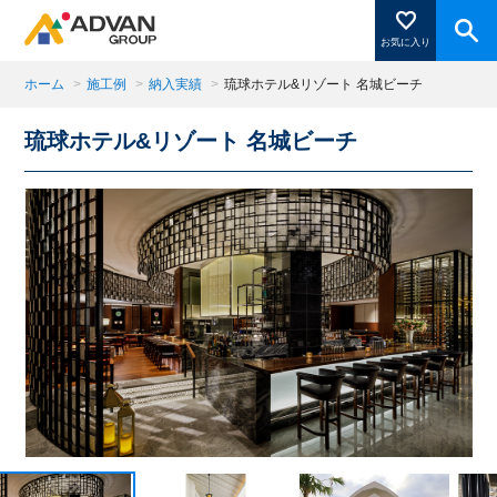
お気に入り
ホーム
>
施工例
>
納入実績
>
琉球ホテル&リゾート 名城ビーチ
琉球ホテル&リゾート 名城ビーチ
商品ページにある「お気に入り登録」を押すと登録した
商品がここに表示されます。
閉じる