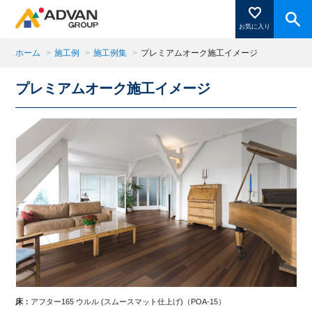
お気に入り
ホーム
>
施工例
>
施工例集
>
プレミアムオーク施工イメージ
プレミアムオーク施工イメージ
商品ページにある「お気に入り登録」を押すと登録した
商品がここに表示されます。
閉じる
床：
アフター165 ウルル (スムースマット仕上げ)（POA-15）
床