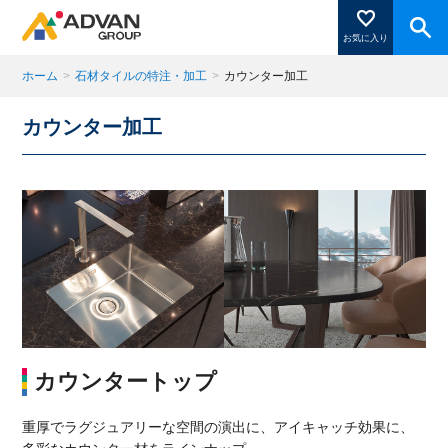
お気に入り
ホーム
>
石材タイルの特注・加工
>
カウンター加工
カウンター加工
商品ページにある「お気に入り登録」を押すと登録した
商品がここに表示されます。
閉じる
カウンタートップ
重厚でラグジュアリーな空間の演出に、アイキャッチ効果に、