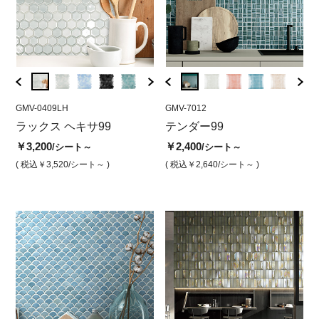
GMV-0409LH
GMV-7010
GMV-0409LH
GMV-7012
GMV-0
GMV
ブ
ラックス ヘキサ99
テンダー アーティクアイ
ラックスヘキサ ホワイト
テンダー99
ラッ
テ
ス（光沢）
（光沢）
ルー
沢
￥3,200
￥2,400
/シート～
/シート～
￥2,400
￥3,200
￥3,2
￥2
/シート
/シート
( 税込￥3,520
/シート～ )
( 税込￥2,640
/シート～ )
( 税込￥2,640
/シート )
( 税込￥3,520
/シート )
( 税込￥
( 