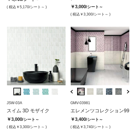
￥3,000
￥4,700
￥3,000
￥3,9
￥3
/シート
/シート
/シート～
( 税込￥5,170
/シート～ )
( 税込￥3,300
/シート )
( 税込￥5,170
( 税込￥3,300
/シート )
/シート～ )
( 税込￥
( 
JSW-03A
GMV-50184
JSW-03A
GMV-03981
JSW-0
GMV
ザイ
スイム 3D モザイク
エレメンツコレクション
スイムスリーディーモザイ
エレメンツコレクション99
スイ
エ
アウラスカイ
ク スカイブルー
ク 
エ
￥3,000
￥3,400
/シート～
/シート～
￥3,400
￥3,000
￥2,8
￥3
/シート
/シート
( 税込￥3,300
/シート～ )
( 税込￥3,740
/シート～ )
( 税込￥3,740
/シート )
( 税込￥3,300
/シート )
( 税込￥
( 