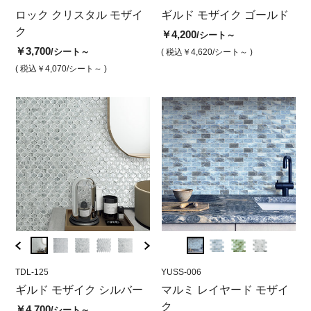
イク
ロック クリスタル モザイ
ギルドモザイク ゴールド
ロッククリスタルモザイク
ギルド モザイク ゴールド
ロッ
ギ
ク
チポラ
ホワイト
ブラ
サ
￥4,200
/シート～
￥3,700
￥3,800
￥3,700
￥3,7
￥4
/シート～
/シート
/シート
( 税込￥4,620
/シート～ )
( 税込￥4,070
( 税込￥4,180
/シート～ )
/シート )
( 税込￥4,070
/シート )
( 税込￥
( 
TDL-125
YUSS-005
TDL-125
YUSS-006
CDL-1
YUS
ー
ギルド モザイク シルバー
マルミレイヤードモザイク
ギルドモザイク シルバー
マルミ レイヤード モザイ
ギル
マ
ホワイト
スクエア
ク
ヘキ
ラ
￥4,700
/シート～