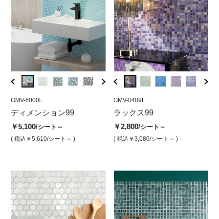
GMV-6000E
GMV-0424L
GMV-6000E
GMV-0409L
GMV-5
GMV
ー
ディメンション99
ラックス ナイトブルー
ディメンション ホワイト
ラックス99
ディ
ラ
（光沢）
（光沢）
ブレ
沢
￥5,100
￥2,800
/シート～
/シート～
￥2,800
￥5,100
￥5,1
￥2
/シート
/シート
( 税込￥5,610
/シート～ )
( 税込￥3,080
/シート～ )
( 税込￥3,080
/シート )
( 税込￥5,610
/シート )
( 税込￥
( 