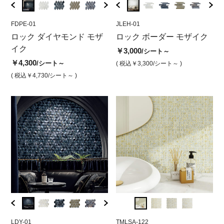
FDPE-01
JLEH-99
FDPE-01
JLEH-01
FDPE-
JLE
ザイ
ロック ダイヤモンド モザ
ロックボーダーモザイク
ロックダイヤモンドモザイ
ロック ボーダー モザイク
ロッ
ロ
イク
レッド
ク ホワイト
ク 
ホ
￥3,000
/シート～
￥4,300
￥3,400
￥4,300
￥4,3
￥3
/シート～
/シート
/シート
( 税込￥3,300
/シート～ )
( 税込￥4,730
( 税込￥3,740
/シート～ )
/シート )
( 税込￥4,730
/シート )
( 税込￥
( 
LDY-01
XML-122
LDY-01
TMLSA-122
LDY-4
TML