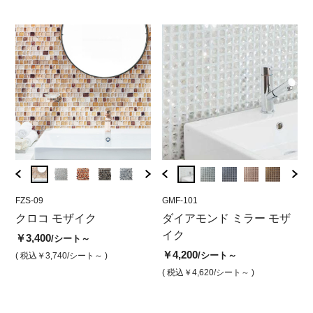
FZS-09
GMF-105
FZS-09
GMF-101
FZS-0
GMF
ン
クロコ モザイク
ダイアモンド ミラー モザ
クロコ モザイク シルバー
ダイアモンド ミラー モザ
クロ
ダ
イク ゴールド
イク
イ
￥3,400
￥3,400
￥3,4
/シート～
/シート
￥4,200
￥4,200
￥4
/シート
/シート～
( 税込￥3,740
/シート～ )
( 税込￥3,740
/シート )
( 税込￥
( 税込￥4,620
/シート )
( 税込￥4,620
/シート～ )
( 