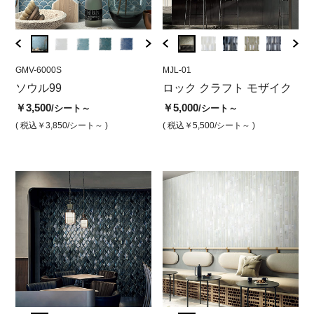
GMV-6000S
MJL-99
GMV-6000S
MJL-01
GMV-6
MJL
）
ソウル99
ロッククラフトモザイク
ソウル ホワイト（光沢）
ロック クラフト モザイク
ソウ
ロ
レッド
沢）
ホ
￥3,500
￥3,500
￥5,000
/シート～
/シート
/シート～
￥5,700
￥3,5
￥5
/シート
( 税込￥3,850
/シート～ )
( 税込￥3,850
( 税込￥5,500
/シート )
/シート～ )
( 税込￥6,270
/シート )
( 税込￥
( 