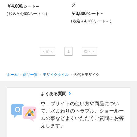
イク ライングレーダー
ララ
ク
ララ
イ
￥4,000
/シート～
ク 端部用
￥1,700
￥3,800
￥1,7
￥3
/シート
/シート～
( 税込￥4,400
/シート～ )
￥2,000
/セット
( 税込￥1,870
( 税込￥4,180
/シート )
/シート～ )
( 税込￥
( 
( 税込￥2,200
/セット )
＜前へ
1
次へ＞
ホーム
>
商品一覧
>
モザイクタイル
>
天然石モザイク
よくある質問
ウェブサイトの使い方や商品につい
て、水まわりのトラブル、ショールー
ムの事などよくいただくご質問にお答
えします。