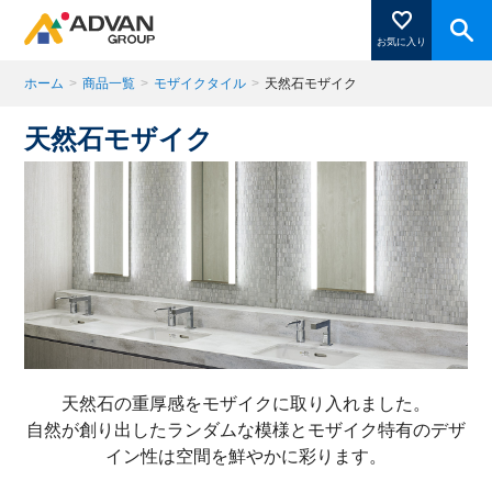
お気に入り
ホーム
>
商品一覧
>
モザイクタイル
>
天然石モザイク
天然石モザイク
商品ページにある「お気に入り登録」を押すと登録した
商品がここに表示されます。
閉じる
天然石の重厚感をモザイクに取り入れました。
自然が創り出したランダムな模様とモザイク特有のデザ
イン性は空間を鮮やかに彩ります。