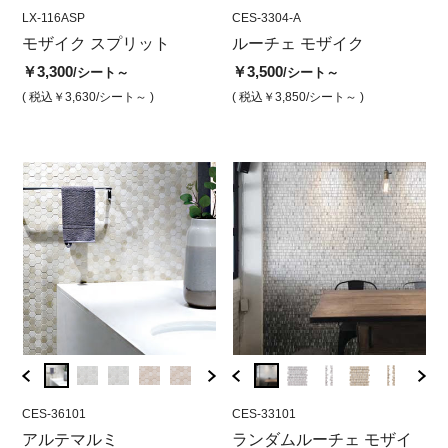
LX-116ASP
CES-3315-A
LX-116ASP
CES-3304-A
LX-11
CES
 ホ
モザイク スプリット
ルーチェモザイク ネロク
モザイクスプリット
ルーチェ モザイク
モザ
ル
ラウン(15mm角)
コ
￥3,300
￥3,300
￥3,500
￥3,3
/シート～
/シート
/シート～
￥3,500
￥3
/シート
( 税込￥3,630
/シート～ )
( 税込￥3,630
( 税込￥3,850
/シート )
/シート～ )
( 税込￥
( 税込￥3,850
/シート )
( 
CES-36101
CES-33105C
CES-36101B
CES-33101
CES-3
CES
グレ
アルテマルミ
ランダム ルーチェ モザ
アルテマルミ ビアンコカ
ランダムルーチェ モザイ
アル
ラ