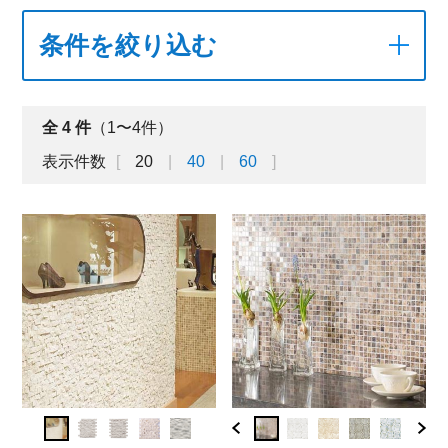
条件を絞り込む
全
4
件
（1〜4件）
表示件数
20
40
60