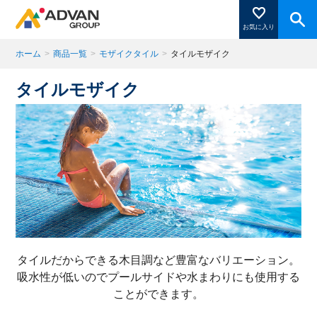
お気に入り
ホーム
>
商品一覧
>
モザイクタイル
>
タイルモザイク
タイルモザイク
商品ページにある「お気に入り登録」を押すと登録した
商品がここに表示されます。
閉じる
タイルだからできる木目調など豊富なバリエーション。
吸水性が低いのでプールサイドや水まわりにも使用する
ことができます。