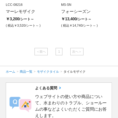
LCC-08216
MS-WI
LCC-08216
MS-SN
LCC-0
MS
ス
マーレモザイク
フォーシーズン ウインタ
マーレモザイク カリブ ア
フォーシーズン
マー
フ
ー
クアインディゴ
リー
￥3,200
￥13,400
￥1
/シート～
/シート～
￥13,400
￥3,200
￥3,2
/シート
/シート
( 税込￥3,520
/シート～ )
( 税込￥14,740
/シート～ )
( 
( 税込￥14,740
/シート )
( 税込￥3,520
/シート )
( 税込￥
＜前へ
1
次へ＞
ホーム
>
商品一覧
>
モザイクタイル
>
タイルモザイク
よくある質問
ウェブサイトの使い方や商品につい
て、水まわりのトラブル、ショールー
ムの事などよくいただくご質問にお答
えします。