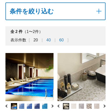
条件を絞り込む
全
2
件
（1〜2件）
表示件数
20
40
60