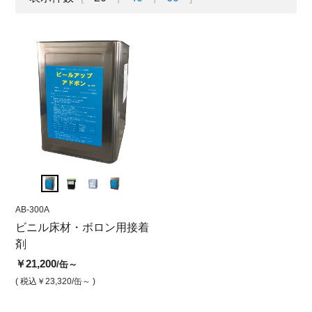
AB-300A
AB-300A
AB-50
ビニル床材・ボロン用接着
アクリル アドボン
ウレ
剤
￥21,200
￥23,
/缶
￥21,200
/缶～
( 税込￥23,320
/缶 )
( 税込￥
( 税込￥23,320
/缶～ )