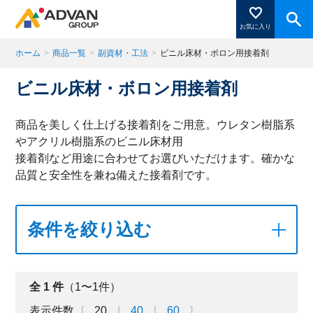
お気に入り
ホーム
>
商品一覧
>
副資材・工法
>
ビニル床材・ボロン用接着剤
ビニル床材・ボロン用接着剤
商品ページにある「お気に入り登録」を押すと登録した
商品がここに表示されます。
商品を美しく仕上げる接着剤をご用意。ウレタン樹脂系
やアクリル樹脂系のビニル床材用
接着剤など用途に合わせてお選びいただけます。確かな
閉じる
品質と安全性を兼ね備えた接着剤です。
条件を絞り込む
全
1
件
（1〜1件）
表示件数
20
40
60