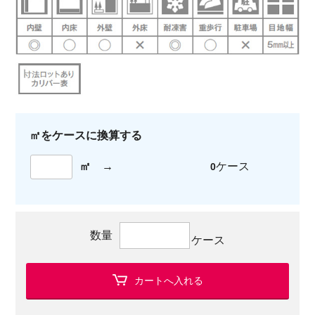
㎡をケースに換算する
㎡
→
ケース
0
数量
ケース
カートへ入れる