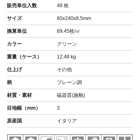
販売単位入数
48 枚
サイズ
60x240x8.5mm
換算単位
69.45枚/㎡
カラー
グリーン
重量（
ケース
）
12.48
kg
仕上げ
その他
柄
プレーン調
材質・素材
磁器質(施釉)
目地幅（mm）
3
原産国
イタリア