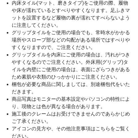
内床タイル(マット、磨きタイプ)をご使用の際、履物
や床が濡れているとすべりやすくなります。足ふきマ
ットを設置するなど履物の裏が濡れてすべらないよう
に注意してください。
グリップタイルをご使用の場合でも、常時水がかかる
場所やスロープ部などの勾配がある場所ではすべりや
すくなりますので、ご注意ください。
グリップタイルを内床にご使用の場合は、汚れがつき
やすくなるのでご注意ください。外床用(グリップ)タ
イルを内壁にご使用の場合は、表面にざらつきがある
ため素肌や衣類のひっかかりにご注意ください。
梱包が必要な商品に関しましては、別途梱包代をいた
だきます。
商品写真はモニターの基本設定やパソコンの特性によ
り、現物とは色が異なる場合があります。
施工後のクレームはお受けできませんのであらかじめ
ご了承ください。
アイコンの見方や、その他注意事項は
こちら
をご覧く
ださい。