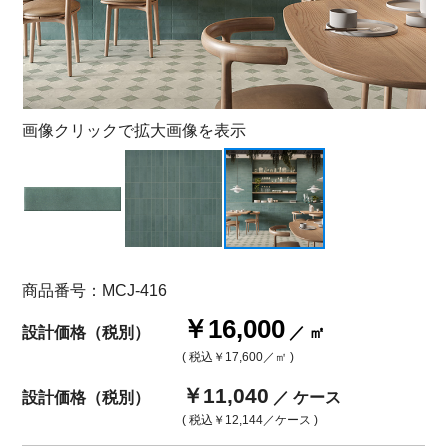
画像クリックで拡大画像を表示
商品番号：MCJ-416
￥16,000
設計価格（税別）
／ ㎡
( 税込
￥17,600
／㎡ )
￥11,040
設計価格（税別）
／ ケース
( 税込
￥12,144
／ケース )