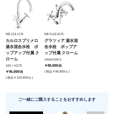
NB-218.1CR
NB-5118.6CR
カルロスプリメロ
グラツィア 湯水混
湯水混合水栓 ポ
合水栓 ポップア
ップアップ付属 ク
ップ付属 クローム
ローム
194xH166.5
￥88,000
/台
183 × H270
￥96,000
/台
( 税込
￥96,800
)
/台
( 税込
￥105,600
)
/台
ご一緒にご購入することをおすすめします