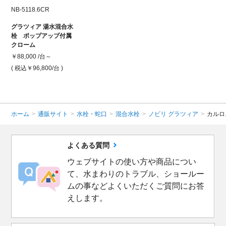
NB-5118.6CR
グラツィア 湯水混合水
栓 ポップアップ付属
クローム
￥88,000 /台～
( 税込￥96,800
/台 )
ホーム
>
通販サイト
>
水栓・蛇口
>
混合水栓
>
ノビリ グラツィア
>
カルロ
よくある質問
ウェブサイトの使い方や商品につい
て、水まわりのトラブル、ショールー
ムの事などよくいただくご質問にお答
えします。