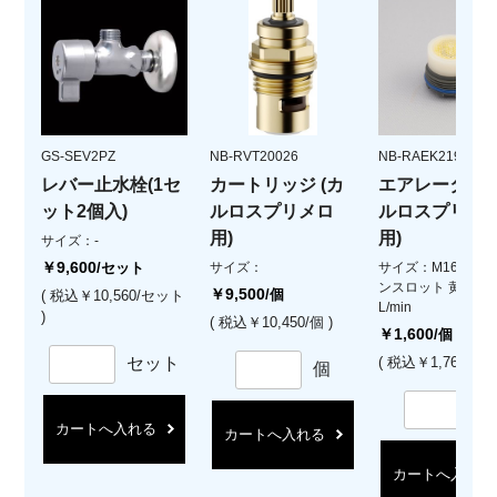
GS-SEV2PZ
NB-RVT20026
NB-RAEK219280
レバー止水栓(1セ
カートリッジ (カ
エアレーター 
ット2個入)
ルロスプリメロ
ルロスプリメ
用)
用)
サイズ：-
￥9,600
/セット
サイズ：
サイズ：M16.5X1 
ンスロット 黄 流
￥9,500
/個
( 税込￥10,560/セット
L/min
)
( 税込￥10,450/個 )
￥1,600
/個
セット
( 税込￥1,760/個 )
個
カートへ入れる
カートへ入れる
カートへ入れる