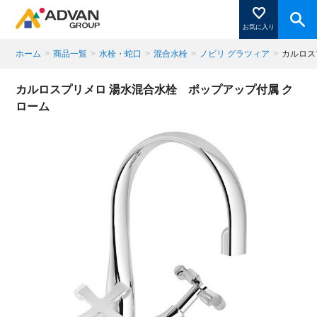
お気に入り
ホーム
>
商品一覧
>
水栓・蛇口
>
混合水栓
>
ノビリ グラツィア
>
カルロス
商品ページにある「お気に入り登録」を押すと登録した
カルロスプリメロ 湯水混合水栓 ポップアップ付属 ク
商品がここに表示されます。
ローム
閉じる