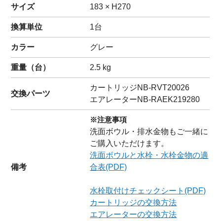
サイズ
183 × H270
換算単位
1台
カラー
グレー
重量（
台
）
2.5
kg
カートリッジ
NB-RVT20026
交換パーツ
エアレーター
NB-RAEK219280
※注意事項
洗面ボウル・排水金物もご一緒に
ご購入いただけます。
洗面ボウルと水栓・水栓金物の適
備考
合表(PDF)
水栓取付けチェックシート(PDF)
カートリッジの交換方法
エアレーターの交換方法