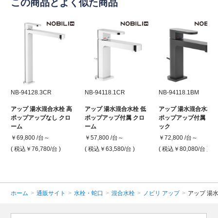
この商品とよく似た商品
NB-94128.3CR
NB-94118.1CR
NB-94118.1BM
アップ 湯水混合水栓 高
アップ 湯水混合水栓 低
アップ 湯水混合水栓 
ポップアップなし クロ
ポップアップ付属 クロ
ポップアップ付属 ブ
ーム
ーム
ック
￥69,800 /台～
￥57,800 /台～
￥72,800 /台～
( 税込￥76,780
/台 )
( 税込￥63,580
/台 )
( 税込￥80,080
/台 )
ホーム
>
通販サイト
>
水栓・蛇口
>
混合水栓
>
ノビリ アップ
>
アップ 湯