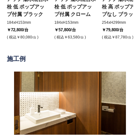
栓 低 ポップアッ
栓 低 ポップアッ
栓 高 ポップアッ
プ付属 ブラック
プ付属 クローム
プなし ブラック
184xH153mm
184xH153mm
254xH299mm
￥72,800
/台
￥57,800
/台
￥79,800
/台
( 税込
￥80,080
)
( 税込
￥63,580
)
( 税込
￥87,780
)
/台
/台
/台
施工例