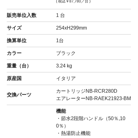
( 税込
￥87,780
／台 )
販売単位入数
1 台
サイズ
254xH299mm
換算単位
1台
カラー
ブラック
重量（
台
）
3.24
kg
原産国
イタリア
カートリッジ
NB-RCR280D
交換パーツ
エアレーター
NB-RAEK21923-BM
機能
・節水2段階ハンドル（50％,10
0％）
・熱湯防止機能