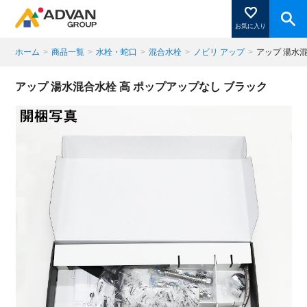
お気に入り
ホーム
>
商品一覧
>
水栓・蛇口
>
混合水栓
>
ノビリ アップ
>
アップ 湯水
商品ページにある「お気に入り登録」を押すと登録した
アップ 湯水混合水栓 高 ポップアップなし ブラック
商品がここに表示されます。
閉じる