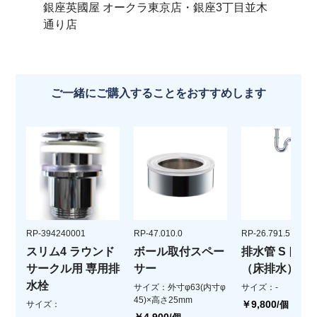
銀座英國屋 オークラ東京店・銀座3丁目並木
通り店
ご一緒にご購入することをおすすめします
RP-394240001
RP-47.010.0
RP-26.791.5
スリム4 ラウンド
ボール取付スペー
排水管 Sトラ
サークル用 専用排
サー
（床排水）
水栓
サイズ：外寸φ63(内寸φ
サイズ：-
45)×高さ25mm
￥9,800
サイズ：
/個
￥4,900