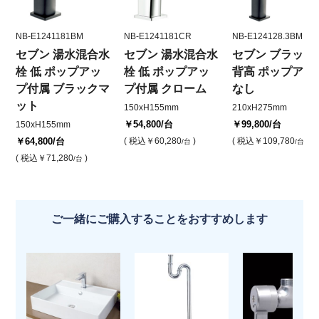
NB-E1241181BM
NB-E1241181CR
NB-E124128.3BM
セブン 湯水混合水
セブン 湯水混合水
セブン ブラック
栓 低 ポップアッ
栓 低 ポップアッ
背高 ポップアッ
プ付属 ブラックマ
プ付属 クローム
なし
ット
150xH155mm
210xH275mm
￥54,800
/台
￥99,800
/台
150xH155mm
￥64,800
/台
( 税込
￥60,280
)
( 税込
￥109,780
)
/台
/台
( 税込
￥71,280
)
/台
ご一緒にご購入することをおすすめします