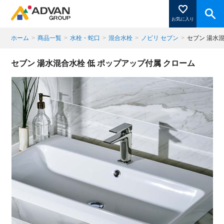
お気に入り
ホーム
>
商品一覧
>
水栓・蛇口
>
混合水栓
>
ノビリ セブン
>
セブン 湯水
商品ページにある「お気に入り登録」を押すと登録した
セブン 湯水混合水栓 低 ポップアップ付属 クローム
商品がここに表示されます。
閉じる