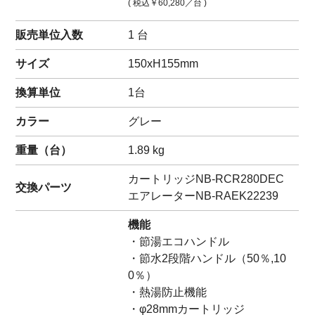
( 税込
￥60,280
／台 )
販売単位入数
1 台
サイズ
150xH155mm
換算単位
1台
カラー
グレー
重量（
台
）
1.89
kg
カートリッジ
NB-RCR280DEC
交換パーツ
エアレーター
NB-RAEK22239
機能
・節湯エコハンドル
・節水2段階ハンドル（50％,10
0％）
・熱湯防止機能
・φ28mmカートリッジ