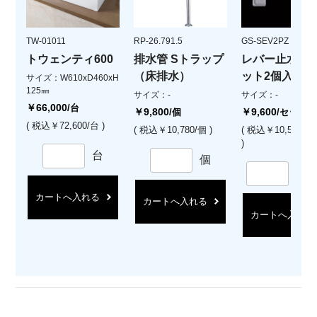
TW-01011
RP-26.791.5
GS-SEV2PZ
トウェンティ600
排水管 Sトラップ
レバー止水栓(
（床排水）
ット2個入)
サイズ：W610xD460xH
125㎜
サイズ：-
サイズ：-
￥66,000
/台
￥9,800
￥9,600
/個
/セット
( 税込￥72,600/台 )
( 税込￥10,780/個 )
( 税込￥10,560/
)
台
個
セ
カートへ入れる
カートへ入れる
カートへ入れる