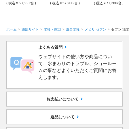
( 税込￥63,580
/台 )
( 税込￥57,200
/台 )
( 税込￥71,280
/台 )
ホーム
>
通販サイト
>
水栓・蛇口
>
混合水栓
>
ノビリ セブン
>
セブン 湯
よくある質問
ウェブサイトの使い方や商品につい
て、水まわりのトラブル、ショールー
ムの事などよくいただくご質問にお答
えします。
お支払いについて
返品について