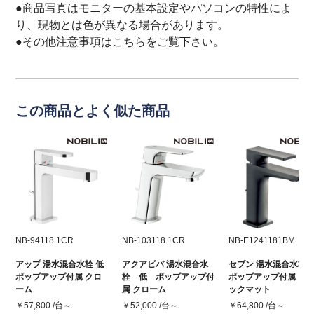
●商品写真はモニターの基本設定やパソコンの特性によ
り、現物とは色が異なる場合があります。
●その他注意事項は
こちら
をご覧下さい。
この商品とよく似た商品
NB-94118.1CR
NB-103118.1CR
NB-E1241181BM
アップ 湯水混合水栓 低
アクアビバ 湯水混合水
セブン 湯水混合水栓 
ポップアップ付属 クロ
栓 低 ポップアップ付
ポップアップ付属 ブ
ーム
属 クローム
ックマット
￥57,800 /台～
￥52,000 /台～
￥64,800 /台～