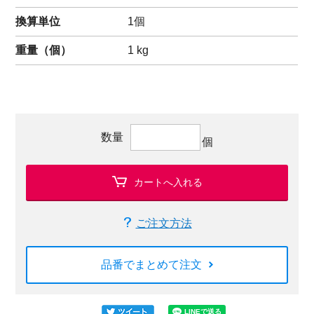
換算単位
1個
重量（
個
）
1
kg
数量
個
カートへ入れる
ご注文方法
品番でまとめて注文