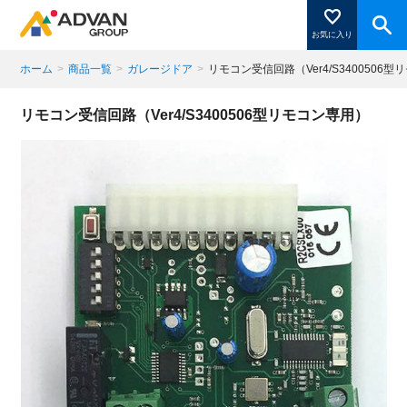
お気に入り
ホーム
>
商品一覧
>
ガレージドア
>
リモコン受信回路（Ver4/S3400506
商品ページにある「お気に入り登録」を押すと登録した
リモコン受信回路（Ver4/S3400506型リモコン専用）
商品がここに表示されます。
閉じる