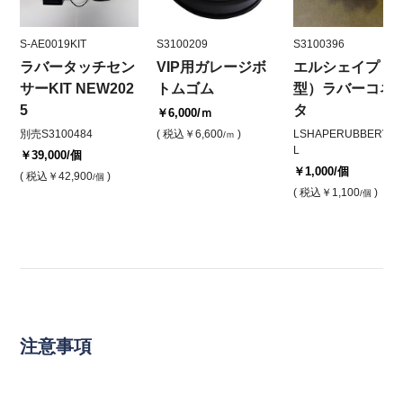
S-AE0019KIT
S3100209
S3100396
ラバータッチセン
VIP用ガレージボ
エルシェイプ（
サーKIT NEW202
トムゴム
型）ラバーコネ
5
タ
￥6,000
/ｍ
別売S3100484
( 税込
￥6,600
)
LSHAPERUBBERVIP
/ｍ
L
￥39,000
/個
￥1,000
/個
( 税込
￥42,900
)
/個
( 税込
￥1,100
)
/個
注意事項