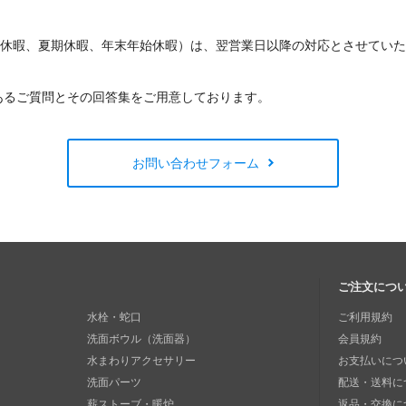
W休暇、夏期休暇、年末年始休暇）は、翌営業日以降の対応とさせてい
あるご質問とその回答集をご用意しております。
お問い合わせフォーム
ご注文につ
水栓・蛇口
ご利用規約
洗面ボウル（洗面器）
会員規約
水まわりアクセサリー
お支払いにつ
洗面パーツ
配送・送料に
薪ストーブ・暖炉
返品・交換に