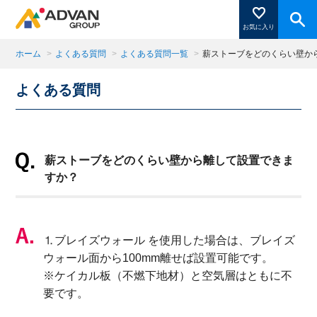
お気に入り
ホーム
>
よくある質問
>
よくある質問一覧
>
薪ストーブをどのくらい壁か
よくある質問
商品ページにある「お気に入り登録」を押すと登録した
商品がここに表示されます。
薪ストーブをどのくらい壁から離して設置できま
閉じる
すか？
⒈ブレイズウォール を使用した場合は、ブレイズ
ウォール面から100mm離せば設置可能です。
※ケイカル板（不燃下地材）と空気層はともに不
要です。