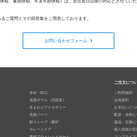
W休暇、夏期休暇、年末年始休暇）は、翌営業日以降の対応とさせてい
あるご質問とその回答集をご用意しております。
お問い合わせフォーム
ご注文につ
水栓・蛇口
ご利用規約
洗面ボウル（洗面器）
会員規約
水まわりアクセサリー
お支払いにつ
洗面パーツ
配送・送料に
薪ストーブ・暖炉
返品・交換に
ガレージドア
個人情報の取
建材アウトレットセール
コンプライア