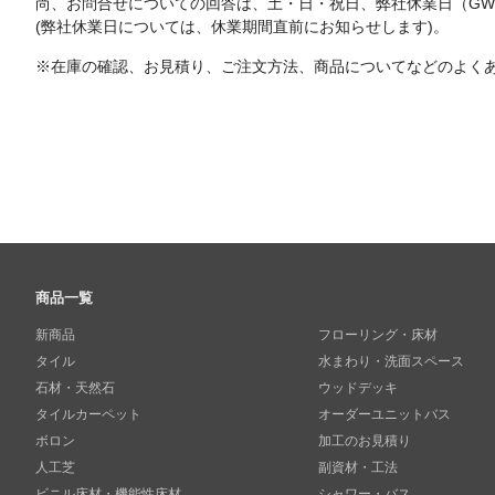
尚、お問合せについての回答は、土・日・祝日、弊社休業日（G
(弊社休業日については、休業期間直前にお知らせします)。
※在庫の確認、お見積り、ご注文方法、商品についてなどのよく
商品一覧
新商品
フローリング・床材
タイル
水まわり・洗面スペース
石材・天然石
ウッドデッキ
タイルカーペット
オーダーユニットバス
ボロン
加工のお見積り
人工芝
副資材・工法
ビニル床材・機能性床材
シャワー・バス