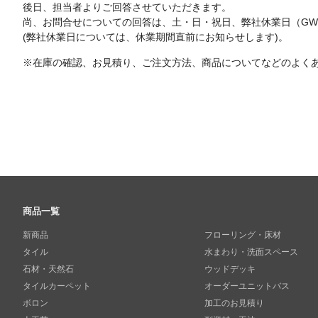
後日、担当者よりご回答させていただきます。
尚、お問合せについての回答は、土・日・祝日、弊社休業日（G
(弊社休業日については、休業期間直前にお知らせします)。
※在庫の確認、お見積り、ご注文方法、商品についてなどのよく
商品一覧
新商品
フローリング・床材
タイル
水まわり・洗面スペース
石材・天然石
ウッドデッキ
タイルカーペット
オーダーユニットバス
ボロン
加工のお見積り