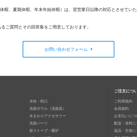
W休暇、夏期休暇、年末年始休暇）は、翌営業日以降の対応とさせてい
あるご質問とその回答集をご用意しております。
お問い合わせフォーム
ご注文につ
水栓・蛇口
ご利用規約
洗面ボウル（洗面器）
会員規約
水まわりアクセサリー
お支払いにつ
洗面パーツ
配送・送料に
薪ストーブ・暖炉
返品・交換に