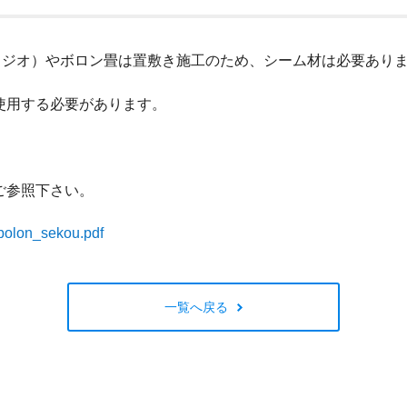
閉じる
タジオ）やボロン畳は置敷き施工のため、シーム材は必要あり
使用する必要があります。
ご参照下さい。
/bolon_sekou.pdf
一覧へ戻る