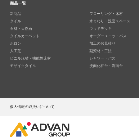
商品一覧
新商品
フローリング・床材
タイル
水まわり・洗面スペース
石材・天然石
ウッドデッキ
タイルカーペット
オーダーユニットバス
ボロン
加工のお見積り
人工芝
副資材・工法
ビニル床材・機能性床材
シャワー・バス
モザイクタイル
洗面化粧台・洗面台
個人情報の取扱いについて