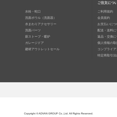
ご注文につ
水栓・蛇口
ご利用規約
洗面ボウル（洗面器）
会員規約
水まわりアクセサリー
お支払いにつ
洗面パーツ
配送・送料に
薪ストーブ・暖炉
返品・交換に
ガレージドア
個人情報の取
建材アウトレットセール
コンプライア
特定商取引法
Copyright © ADVAN GROUP Co.,Ltd. All Rights Reserved.