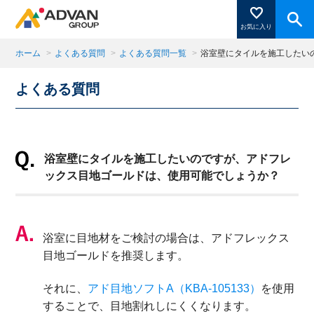
お気に入り
ホーム
>
よくある質問
>
よくある質問一覧
>
浴室壁にタイルを施工したい
よくある質問
商品ページにある「お気に入り登録」を押すと登録した
商品がここに表示されます。
浴室壁にタイルを施工したいのですが、アドフレ
閉じる
ックス目地ゴールドは、使用可能でしょうか？
浴室に目地材をご検討の場合は、アドフレックス
目地ゴールドを推奨します。
それに、
アド目地ソフト
A
（
KBA-105133
）
を使用
することで、目地割れしにくくなります。