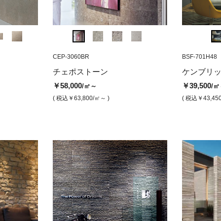
GALP-SB6
CEP-3060BR
BSF-701F48
GALP-SB58
CEP-3060BR
BSF-701H48
KWB-64
水磨き仕上げ
ブルガストーン アルピ（サンド
ケンブリッジストーン レザーフ
ブルガストーン アル
チェポストーン
ナチュ
チェポストーン
ケンブリ
ブラスト仕上げ）
ィニッシュ
ブラスト仕上げ)
ブラッ
￥58,000
/㎡
￥58,000
￥39,500
/㎡～
/㎡
￥62,000
￥39,500
￥84,000
￥23,8
/㎡
/㎡
/㎡
( 税込￥63,800
/㎡ )
( 税込￥63,800
/㎡～ )
( 税込￥43,45
( 税込￥68,200
( 税込￥43,450
/㎡ )
/㎡ )
( 税込￥92,400
/㎡ )
( 税込￥2