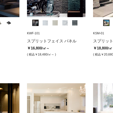
SPF-71
KWF-101
KSM-05
SPF-73
KWF-101
KSM-01
BSFA-50
ス・パネル ブ
ロックフェイス
スプリットフェイス スリムⅡ ブ
ロックフェイス
スプリットフェ
ブルー
スプリットフェイス パネル
スプリット
ラック
イト
フィニ
￥17,800
￥17,800
/㎡
/㎡
￥16,800
￥18,800
/㎡～
/㎡
￥18,800
￥16,800
￥18,0
/㎡
/㎡
( 税込￥19,580
/㎡ )
( 税込￥19,580
/㎡ )
( 税込￥18,480
/㎡～ )
( 税込￥20,68
( 税込￥20,680
/㎡ )
( 税込￥18,480
( 税込￥1
/㎡ )