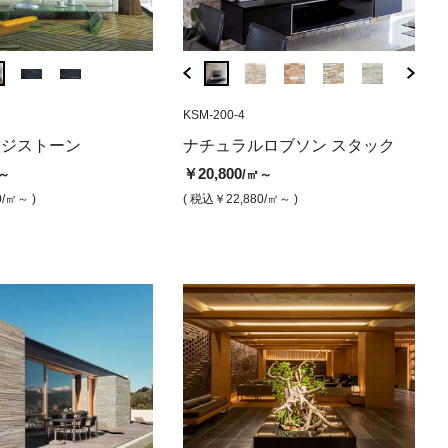
2
GARG-BR58
CEP-3060EX
BSF-701H48
KSM-200-4
GARG-BR6
CEP-6060N
BSF-701F4
KSM-
ピ (サンド
 ブラシ仕上げ
ラルロブソン細バーレー
ブルガストーン アルジェント
チェポストーン エクストリーム
ケンブリッジストーン 水磨き
ブルガストーン 
チェポストー
ケンブリ
ナチ
ッジストーン
ナチュラルロブソン スタック
ク フラット
（ブラシ仕上げ）
仕上げ
（ブラシ仕上げ
ィニッ
ージ
￥39,500
￥68,500
/㎡
/㎡
￥20,800
～
/㎡～
00
￥84,000
￥79,000
￥62,000
￥39,500
￥20
/㎡
/㎡
/㎡
/㎡
( 税込￥43,450
/㎡ )
( 税込￥75,350
/㎡
0
/㎡～ )
( 税込￥22,880
/㎡～ )
6,180
/㎡ )
( 税込￥92,400
( 税込￥86,900
/㎡ )
/㎡ )
( 税込￥68,200
( 税込￥43,
/㎡ )
( 税込