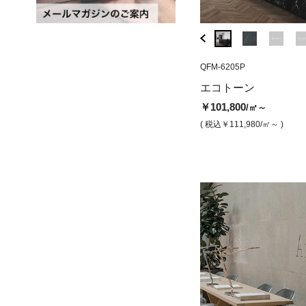
QFM-6235P
QFM-6205P
QFM-2035P
ポセイドン 磨き
インターステラ
エコトーン
き）
￥101,800
/㎡
￥101,800
/㎡～
￥74,000
/㎡
( 税込￥111,980
/㎡ )
( 税込￥111,980
/㎡～ )
( 税込￥81,400
/㎡ )