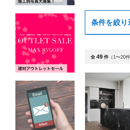
条件を絞り
49
全
件
（1〜20