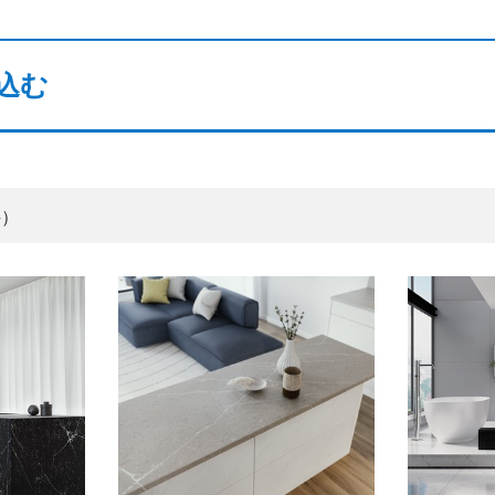
込む
件）