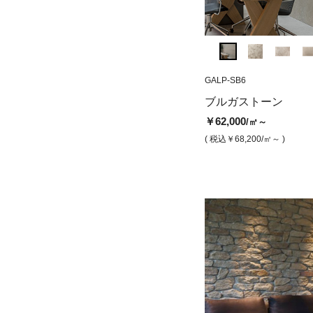
GARG-BR6
GALP-SB6
CEP-6060N
ブルガストーン アルジェント
チェポストーン 
ブルガストーン
（ブラシ仕上げ）
￥68,500
/㎡
￥62,000
/㎡～
￥62,000
/㎡
( 税込￥75,350
/㎡ )
( 税込￥68,200
/㎡～ )
( 税込￥68,200
/㎡ )