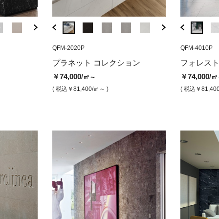
QFM-6205P
QFM-2020P
QFM-4020P
QFM-6205B
QFM-2020P
QFM-4010P
STV-800
ークラウド（磨
ニルヴァーナ 磨き
ガリーグ（磨き）
ニルヴァーナ ブ
ジュピター（
ストー
プラネット コレクション
フォレス
ット
カラー
￥101,800
￥74,000
￥74,000
/㎡
/㎡
/㎡
￥74,000
￥74,000
/㎡～
/㎡
￥107,000
￥7,30
/㎡
( 税込￥111,980
( 税込￥81,400
/㎡ )
/㎡ )
( 税込￥81,400
/㎡ )
( 税込￥81,400
/㎡～ )
( 税込￥81,40
( 税込￥117,700
/㎡ )
( 税込￥8