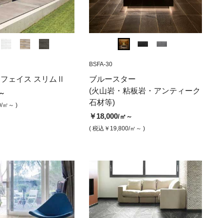
SPF-74
KWF-102
KSM-01
BSFA-30
SPF-78
KWF-103
KSM-02
BSFA
イスパネル ホワ
スター（ マット・レザー
ロックフェイス
スプリットフェイスパネル サハ
スプリットフェイス スリムⅡ ス
ロックフェイス 
スプリットフ
スプリッ
ブル
フェイス スリムⅡ
ブルースター
ッシュ）
マ
ノーホワイト
ウドグレー
カミッ
き）
￥17,800
￥17,800
(火山岩・粘板岩・アンティーク
/㎡
/㎡
～
00
￥17,800
￥18,800
￥16,800
￥18,800
￥18
石材等)
/㎡
/㎡
/㎡
/㎡
( 税込￥19,580
/㎡ )
( 税込￥19,580
/㎡ )
0
/㎡～ )
9,800
/㎡ )
( 税込￥19,580
( 税込￥20,680
/㎡ )
/㎡ )
( 税込￥18,480
( 税込￥20,
( 税込
/㎡
￥18,000
/㎡～
( 税込￥19,800
/㎡～ )