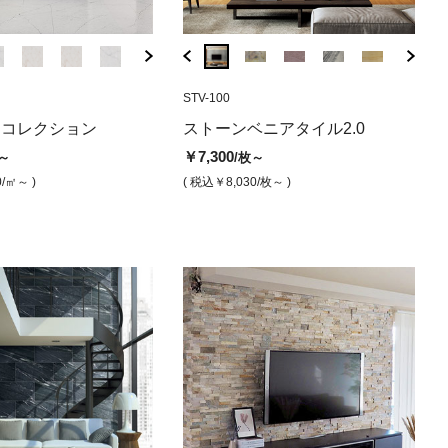
QFM-6210B
QFM-2001B
QFM-4010P
STV-100
QFM-6210P
QFM-2001P
QFM-4005
STV-
ラッシュドマ
磨き）
ンベニアタイル マルチ
ミスティック ブラッシュドマ
マーキュリー（ブラッシュドマ
ベトゥッラ（磨き）
ミスティック 磨
マーキュリ
スゲロ
スト
トコレクション
ストーンベニアタイル2.0
ット
ット）
ィア
￥74,000
￥101,800
￥74,000
￥79,000
/㎡
/㎡
/㎡
￥7,300
～
/枚～
0
￥107,000
￥79,000
￥7,
/枚
/㎡
/㎡
( 税込￥81,400
/㎡ )
( 税込￥111,980
( 税込￥81,400
( 税込￥86,
/㎡ )
/㎡
0
/㎡～ )
( 税込￥8,030
/枚～ )
,030
/枚 )
( 税込￥117,700
( 税込￥86,900
/㎡ )
/㎡ )
( 税込