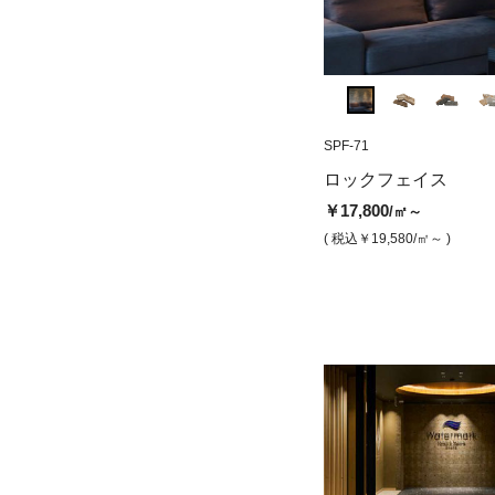
SPF-78
SPF-71
KWF-105
ロックフェイス シルクブラック
スプリットフェイ
ロックフェイス
ラック
￥17,800
/㎡
￥17,800
/㎡～
￥17,800
/㎡
( 税込￥19,580
/㎡ )
( 税込￥19,580
/㎡～ )
( 税込￥19,580
/㎡ )