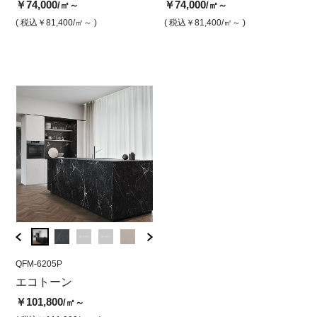
ドマ
￥74,000
￥74,000
￥74,000
￥74,000
￥7
/㎡～
/㎡
/㎡
/㎡～
￥79,
( 税込￥81,400
( 税込￥81,400
/㎡～ )
/㎡ )
( 税込￥81,400
( 税込￥81,400
/㎡ )
/㎡～ )
( 
( 税込￥
QFM-6205P
QFM-6205P
QFM-6
エコトーン
ニルヴァーナ 磨き
ニル
ドマ
￥101,800
￥101,800
/㎡～
/㎡