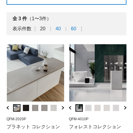
全
3
件
（1〜3件）
表示件数
20
40
60
QFM-2020P
QFM-4020P
QFM-2020P
QFM-4010P
QFM-2
QF
ウド
プラネット コレクション
ガリーグ（磨き）
ジュピター（磨き）
フォレストコレクション
マー
ベ