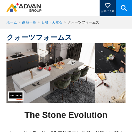
お気に入り
ホーム
>
商品一覧
>
石材・天然石
>
クォーツフォームス
クォーツフォームス
商品ページにある「お気に入り登録」を押すと登録した
商品がここに表示されます。
閉じる
The Stone Evolution