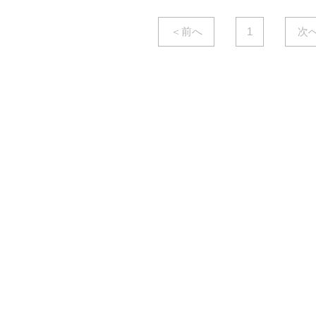
＜前へ
1
次