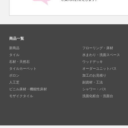
商品一覧
新商品
フローリング・床材
タイル
水まわり・洗面スペース
石材・天然石
ウッドデッキ
タイルカーペット
オーダーユニットバス
ボロン
加工のお見積り
人工芝
副資材・工法
ビニル床材・機能性床材
シャワー・バス
モザイクタイル
洗面化粧台・洗面台