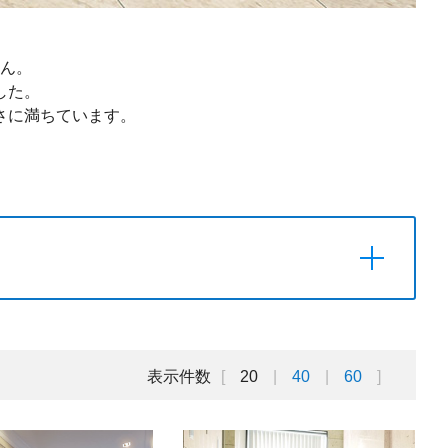
ん。
した。
さに満ちています。
表示件数
20
40
60