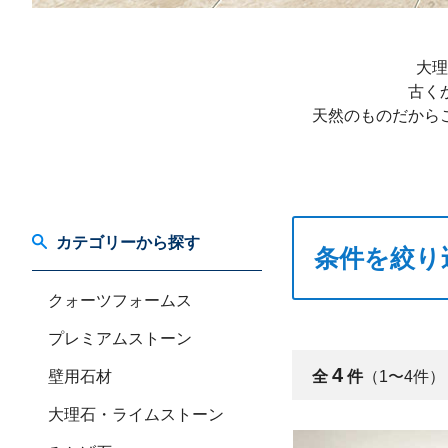
大理
古く
天然のものだから
カテゴリーから探す
条件を絞り
クォーツフォームス
プレミアムストーン
4
壁用石材
全
件
（1〜4件）
大理石・ライムストーン