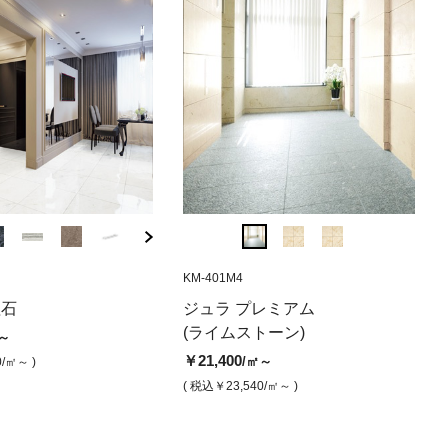
M6
IB-908P6
MAR-6120-S
MAR-801P6
KM-401M4
IB-908P4
GL-752523
KM-4
（水磨き）
ワイト ファース
 ベージュ(水磨き)
オデッサ ベージュ（本磨き）
ネロトルナード（本磨き）
オニーチ
ジュ
理石
ドラマチックホワイト
ジュラ プレミアム
オデッサ ベージ
磨き)
00
￥27,500
￥19,500
￥19,800
￥21
(ライムストーン)
(大理石)
/㎡
/㎡
/㎡
￥31,500
～
/㎡～
0,360
/㎡ )
( 税込￥30,250
( 税込￥21,450
/㎡ )
/㎡ )
( 税込￥21,
( 税込
￥21,400
￥24,500
/㎡～
/㎡～
0
/㎡～ )
( 税込￥34,650
/㎡～ )
( 税込￥23,540
/㎡～ )
( 税込￥26,950
/㎡～ )