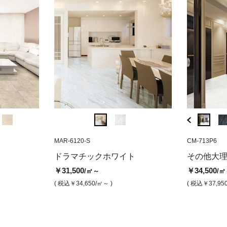
IB-908P4
MAR-6120-S
GSN-33060E
IB-908H6
MAR-6120-S
CM-713P6
KM-401
イト ファース
オデッサ ベージュ（本磨き）
GSN380 ソープラック（プレー
オデッサ ベージュ
ドラマチックホ
ジュラ
ドラマチックホワイト
その他大
)
ト付き）
トチョイス(本
￥24,500
￥27,500
￥27,6
/㎡
/㎡
￥31,500
￥34,500
/㎡～
/㎡
￥23,400
￥31,500
/個
/㎡
( 税込￥26,950
/㎡ )
( 税込￥30,250
/㎡ )
( 税込￥3
( 税込￥34,650
/㎡～ )
( 税込￥37,95
( 税込￥25,740
/個 )
( 税込￥34,650
/㎡ )