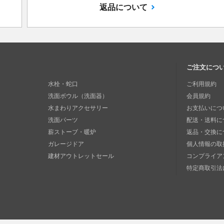
返品について
ご注文につ
水栓・蛇口
ご利用規約
洗面ボウル（洗面器）
会員規約
水まわりアクセサリー
お支払いにつ
洗面パーツ
配送・送料に
薪ストーブ・暖炉
返品・交換に
ガレージドア
個人情報の取
建材アウトレットセール
コンプライア
特定商取引法