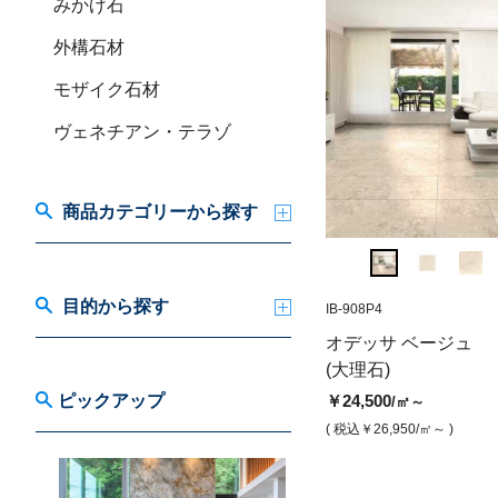
みかげ石
外構石材
モザイク石材
ヴェネチアン・テラゾ
商品カテゴリーから探す
目的から探す
IB-908P6
IB-908P4
MAR-6120-S
オデッサ ベージュ（本磨き）
ドラマチックホワ
オデッサ ベージュ
トチョイス(本磨き
￥27,500
(大理石)
/㎡
￥31,500
/㎡
( 税込￥30,250
/㎡ )
ピックアップ
￥24,500
/㎡～
( 税込￥34,650
/㎡ )
( 税込￥26,950
/㎡～ )