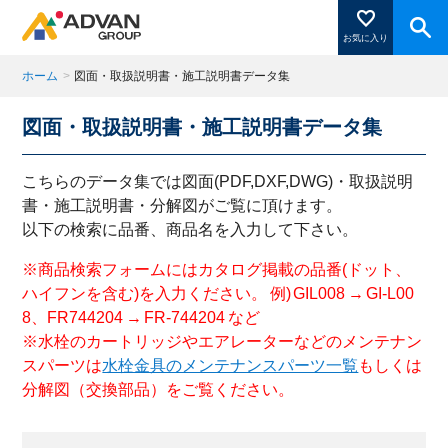
お気に入り
ホーム
>
図面・取扱説明書・施工説明書データ集
図面・取扱説明書・施工説明書データ集
商品ページにある「お気に入り登録」を押すと登録した
商品がここに表示されます。
こちらのデータ集では図面(PDF,DXF,DWG)・取扱説明
書・施工説明書・分解図がご覧に頂けます。
以下の検索に品番、商品名を入力して下さい。
閉じる
※商品検索フォームにはカタログ掲載の品番(ドット、
ハイフンを含む)を入力ください。 例) GIL008 → GI-L00
8、FR744204 → FR-744204 など
※水栓のカートリッジやエアレーターなどのメンテナン
スパーツは
水栓金具のメンテナンスパーツ一覧
もしくは
分解図（交換部品）をご覧ください。