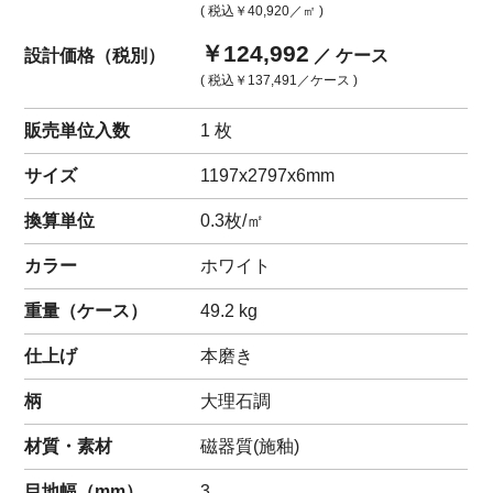
( 税込
￥40,920
／㎡ )
￥124,992
設計価格（税別）
／ ケース
( 税込
￥137,491
／ケース )
販売単位入数
1 枚
サイズ
1197x2797x6mm
換算単位
0.3枚/㎡
カラー
ホワイト
重量（
ケース
）
49.2
kg
仕上げ
本磨き
柄
大理石調
材質・素材
磁器質(施釉)
目地幅（mm）
3