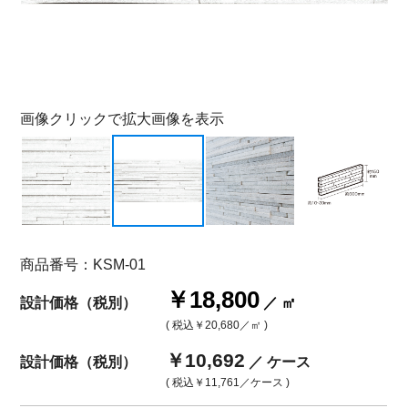
画像クリックで拡大画像を表示
商品番号：KSM-01
￥18,800
設計価格（税別）
／ ㎡
( 税込
￥20,680
／㎡ )
￥10,692
設計価格（税別）
／ ケース
( 税込
￥11,761
／ケース )