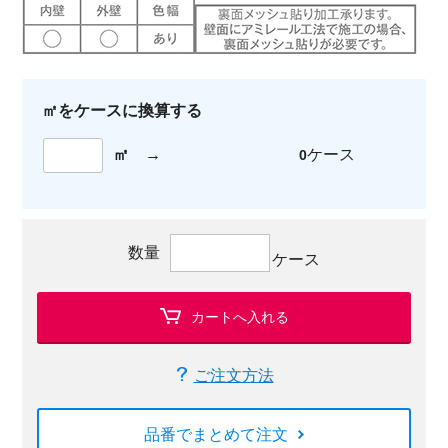
㎡をケースに換算する
㎡
→
ケース
0
数量
ケース
カートへ入れる
ご注文方法
品番でまとめて注文