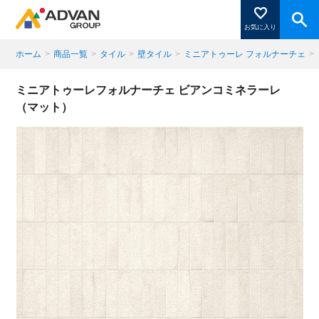
お気に入り
ホーム
>
商品一覧
>
タイル
>
壁タイル
>
ミニアトゥーレ フォルナーチェ
>
商品ページにある「お気に入り登録」を押すと登録した
ミニアトゥーレフォルナーチェ ビアンコミネラーレ
商品がここに表示されます。
（マット）
閉じる