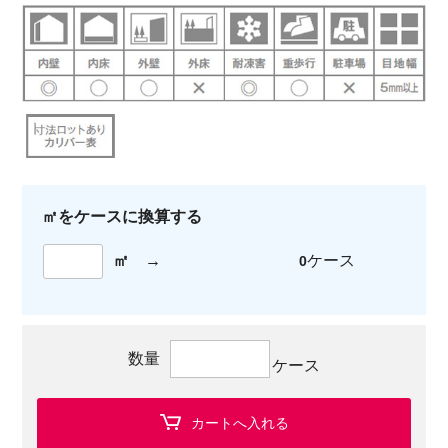
㎡をケースに換算する
㎡
→
ケース
0
数量
ケース
カートへ入れる