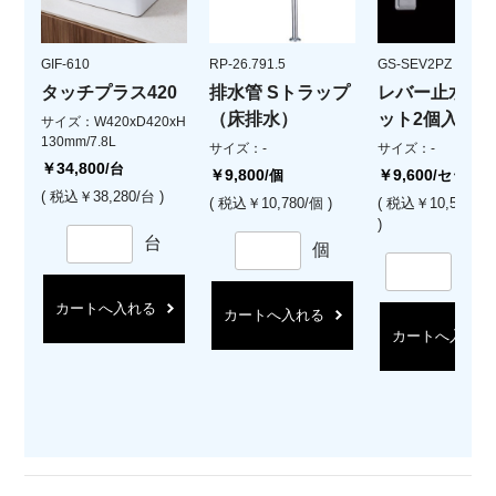
GIF-610
RP-26.791.5
GS-SEV2PZ
タッチプラス420
排水管 Sトラップ
レバー止水栓(
（床排水）
ット2個入)
サイズ：W420xD420xH
130mm/7.8L
サイズ：-
サイズ：-
￥34,800
/台
￥9,800
￥9,600
/個
/セット
( 税込￥38,280/台 )
( 税込￥10,780/個 )
( 税込￥10,560/
)
台
個
セ
カートへ入れる
カートへ入れる
カートへ入れる