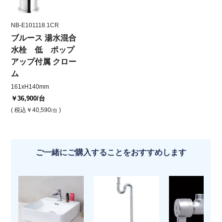
NB-E101118.1CR
ブルース 湯水混合
水栓 低 ポップ
アップ付属 クロー
ム
161xH140mm
￥36,900
/台
( 税込
￥40,590
)
/台
ご一緒にご購入することをおすすめします