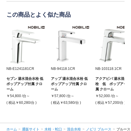
この商品とよく似た商品
NB-E1241181CR
NB-94118.1CR
NB-103118.1CR
セブン 湯水混合水栓 低
アップ 湯水混合水栓 低
アクアビバ 湯水混合
ポップアップ付属 クロ
ポップアップ付属 クロ
栓 低 ポップアップ
ーム
ーム
属 クローム
￥54,800 /台～
￥57,800 /台～
￥52,000 /台～
( 税込￥60,280
/台 )
( 税込￥63,580
/台 )
( 税込￥57,200
/台 )
ホーム
>
通販サイト
>
水栓・蛇口
>
混合水栓
>
ノビリ ブルース
>
ブルース