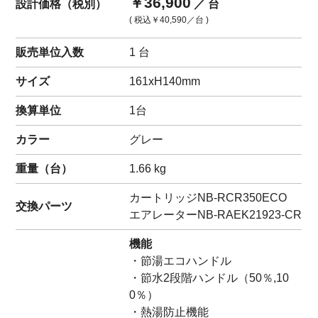
￥36,900
設計価格（税別）
／ 台
( 税込
￥40,590
／台 )
販売単位入数
1 台
サイズ
161xH140mm
換算単位
1台
カラー
グレー
重量（
台
）
1.66
kg
カートリッジ
NB-RCR350ECO
交換パーツ
エアレーター
NB-RAEK21923-CR
機能
・節湯エコハンドル
・節水2段階ハンドル（50％,10
0％）
・熱湯防止機能