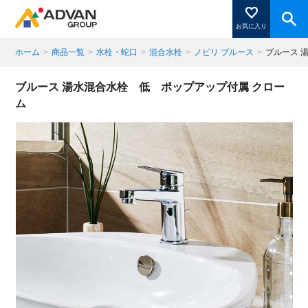
お気に入り
ホーム
>
商品一覧
>
水栓・蛇口
>
混合水栓
>
ノビリ ブルース
>
ブルース 
商品ページにある「お気に入り登録」を押すと登録した
ブルース 湯水混合水栓 低 ポップアップ付属 クロー
商品がここに表示されます。
ム
閉じる