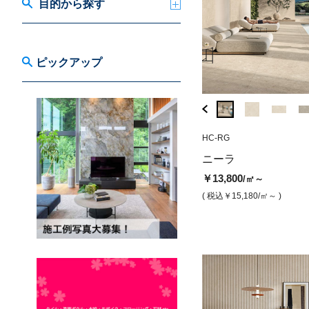
目的から探す
ピックアップ
HE-WX
HC-RG
CJ-V2
ニーラ アンブロシア(マット)
リジュア リパリ
ニーラ
￥13,800
￥13,800
/㎡
/㎡
￥13,800
/㎡～
( 税込￥15,180
/㎡ )
( 税込￥15,180
/㎡ )
( 税込￥15,180
/㎡～ )