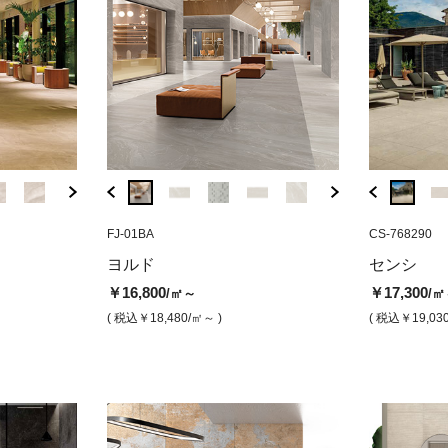
BDA-70G3-C
FJ-01BA
CS-768368
BDA-70G36-C
FJ-01BA
CS-768290
CR-772
 ボーダー
アルプスストーン2 ホワイト
センシ グレー リゾースマット
アルプスストーン2
ヨルド アイス
マッチ
ヨルド
センシ
（グリップ）
（グリップ）
ク
￥17,300
￥16,800
/㎡
/㎡
￥16,800
￥17,300
/㎡～
/㎡
￥7,700
￥7,400
￥12,6
/㎡
/㎡
)
( 税込￥19,030
/㎡ )
( 税込￥18,480
/㎡ )
( 税込￥18,480
/㎡～ )
( 税込￥19,03
( 税込￥8,470
/㎡ )
( 税込￥8,140
/㎡ )
( 税込￥1