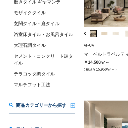
磨きタイル ギヤマンテ
モザイクタイル
玄関タイル・庭タイル
浴室床タイル・お風呂タイル
大理石調タイル
HC-O3
AF-UA
HE-AU
メガスラブ マーベルトラベルテ
マーベルディーバ
マーベルトラベルテ
セメント・コンクリート調タ
ィーノ ナボナサンド（マット）
ルク）
￥14,500
/㎡～
イル
￥32,200
￥35,200
/㎡
/㎡
( 税込￥15,950
/㎡～ )
テラコッタ調タイル
( 税込￥35,420
/㎡ )
( 税込￥38,720
/㎡ )
マルチフット工法
商品カテゴリーから探す