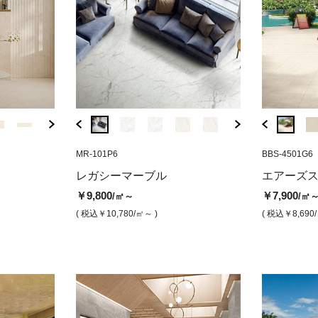
RJ-93368
MR-101P6
BBS-4508G6
RJ-93376
MR-101P6
BBS-4501G6
BYS-02
 オヌグレー
ルテチア アイボリー（マット）
エアーズストーン ブラウン（グ
ルテチア アイボリ
レガシーマーブ
マルチ
レガシーマーブル
エアーズ
リップ）
き）
プ）
￥12,300
￥19,800
/㎡
/㎡
￥9,800
￥7,900
/㎡～
/㎡
￥7,900
￥9,800
￥7,90
/㎡
/㎡
( 税込￥13,530
/㎡ )
( 税込￥21,780
/㎡ )
( 税込￥10,780
/㎡～ )
( 税込￥8,690
( 税込￥8,690
/㎡ )
( 税込￥10,780
( 税込￥8
/㎡ )