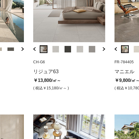
HC-RG
CH-G6
FR-784430
HC-Q5
CH-G6
FR-784405
TQZ-114
（グリップ）
ニーラ ヘイ(マット)
マニエル アイアン（グリップ）
ニーラ ヘイ(マット
リジュア エト
ボロー
リジュア63
マニエル
プ）
￥13,800
￥12,800
￥15,300
￥13,800
/㎡
/㎡
/㎡
/㎡
￥13,800
￥9,800
/㎡～
/㎡
￥13,8
( 税込￥15,180
( 税込￥14,080
/㎡ )
/㎡ )
( 税込￥16,830
( 税込￥15,180
/㎡ )
/㎡ )
( 税込￥15,180
/㎡～ )
( 税込￥10,78
( 税込￥1