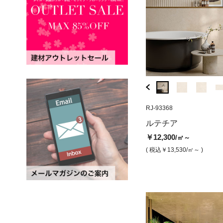
RJ-93589
RJ-93368
MR-301P6
ルテチア セナ アイボリー（デ
レガシーマーブル
ルテチア
コ）
（磨き）
￥12,300
/㎡～
￥19,800
￥9,800
/㎡
/㎡
( 税込￥13,530
/㎡～ )
( 税込￥21,780
/㎡ )
( 税込￥10,780
/㎡ )