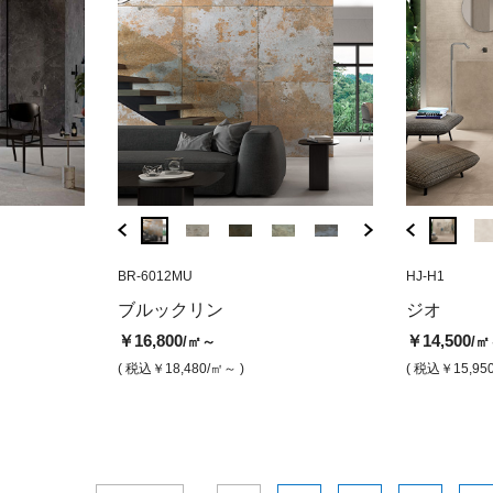
EGWL-TP2
BR-6012MU
HJ-H6
EGWL-TP2
BR-6012MU
HJ-H1
FR-7766
ルバー（半磨
リトス14 ムーン 半磨き
ジオ ウォルナット（マット）
ブルックリン 
プリマ
ブルックリン
リトス14
ジオ
（グリ
￥19,800
￥14,500
￥16,800
/㎡
/㎡
/㎡
￥16,800
￥19,800
￥14,500
/㎡～
/㎡～
/㎡
￥17,9
( 税込￥21,780
( 税込￥15,950
/㎡ )
/㎡ )
( 税込￥18,480
/㎡ )
( 税込￥18,480
/㎡～ )
( 税込￥21,780
( 税込￥15,95
/㎡～ )
( 税込￥1