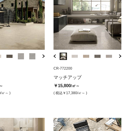
838
BDA-70G6-C
FJ-013MD
CS-768290
CR-772200
BDA-70M3-C
FJ-0163
CS-768324
CR-7
 ホワイト
 マット
アップ ジグザグモザイ
アルプスストーン2 ホワイト
ヨルド アイス モザイク
センシ ホワイト ダストマット
アルプスストーン
ヨルド アイ
センシ 
マッ
マッチアップ
（グリップ）
（マット）
（グ
￥11,000
￥17,300
￥13,000
￥17,300
/シート
/㎡
/㎡
￥15,800
～
/㎡～
00
￥6,900
￥7,700
￥15
/セット
/㎡
/㎡
( 税込￥12,100
( 税込￥19,030
/シート )
/㎡ )
( 税込￥14,300
( 税込￥19,
/㎡
0
/㎡～ )
( 税込￥17,380
/㎡～ )
3,860
/セット )
( 税込￥7,590
/㎡ )
( 税込￥8,470
/㎡ )
( 税込