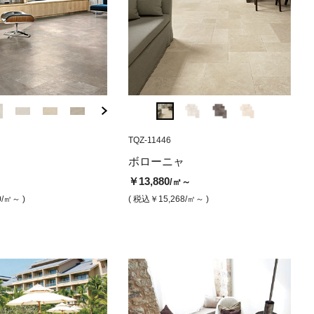
44
HC-Q7
CF-S3
FR-784405
TQZ-11446
HC-Q9
CH-B5
FR-784398
TQZ-
)
ナ（マット）
ニャ アボリオ（グリッ
ニーラ ミスト(マット)
リジュア パンテレア（マット）
マニエル タルク（マット）
ニーラ チャコール
リジュア エ
マニエル
ボロ
ボローニャ
￥15,300
￥13,800
￥9,800
￥15,300
￥13,800
￥12,800
￥13
/㎡
/㎡
/㎡
/㎡
/㎡
￥13,880
～
/㎡～
80
/㎡
( 税込￥16,830
( 税込￥15,180
( 税込￥10,780
/㎡ )
/㎡ )
/㎡ )
( 税込￥16,830
( 税込￥15,180
( 税込￥14,
/㎡ )
( 税込
/㎡
0
/㎡～ )
( 税込￥15,268
/㎡～ )
5,268
/㎡ )