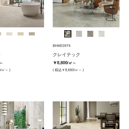
T4
AF-S1
AX-83
AX-59
BHM039T4
AF-S2
AX-8T
AX-58
BHM0
ィーノ ベイ
バ タージマハー
テック グレージュ(マッ
メガスラブ マーベルトラベルテ
マーベルディーバ ホワイトエベ
アイコール ダスト（マット）
メガスラブ マー
マーベルディ
アイコー
クレ
ル
クレイテック
ト）
ィーノ ベインホワイト（マッ
レスト（シルク）
ィーノ ベインサ
ル（マット
ット
￥14,800
￥14,800
/㎡
￥8,800
～
/㎡～
ト）
0
￥32,200
￥32,200
￥14,500
￥8,
/㎡
/㎡
/㎡
/㎡
( 税込￥16,280
/㎡ )
( 税込￥16,
0
/㎡～ )
( 税込￥9,680
/㎡～ )
￥32,200
/㎡
,680
/㎡ )
( 税込￥35,420
/㎡ )
( 税込￥35,420
( 税込￥15,950
/㎡ )
( 税込
/㎡
( 税込￥35,420
/㎡ )