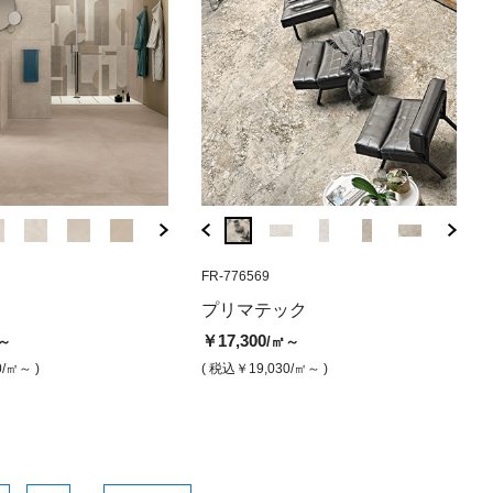
62
BR-6012BL
HJ-H1
FR-776569
BR-6012GR
H1-HJ
FR-7
モス（半磨き）
テック プリマベージュ02
ブルックリン ブラック（半磨
ジオ ホワイト（マット）
ブルックリン
ジオ ホ
プリ
プリマテック
ップ）
き）
き）【受注
（マ
￥14,500
￥15,200
/㎡
￥17,300
～
/㎡～
00
￥16,800
￥16,800
￥17
/㎡
/㎡
/㎡
( 税込￥15,950
/㎡ )
( 税込￥16,
0
/㎡～ )
( 税込￥19,030
/㎡～ )
9,690
/㎡ )
( 税込￥18,480
/㎡ )
( 税込￥18,480
( 税込
/㎡