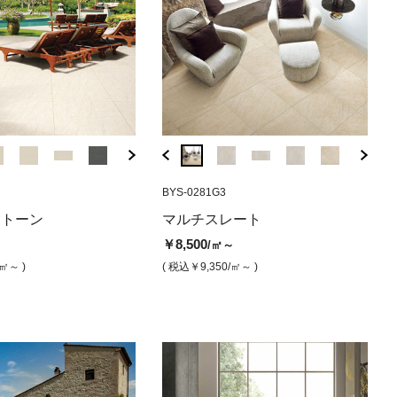
85G6
RJ-93384
MR-101M6
BBS-4501G6
BYS-0281G3
RJ-93388
MR-102M6
BBS-4501
BYS-
ー（マット）
ル ビアンコ（磨
スレート グレー（グリッ
ルテチア20 アイボリー（グリッ
レガシーマーブル ビアンコ（マ
エアーズストーン ベージュ（グ
ルテチア アイボ
レガシーマー
エアーズ
マル
ストーン
マルチスレート
プ）
ット）
リップ）
サ（マット
リップ
ップ
￥15,800
/㎡
￥8,500
～
/㎡～
0
￥22,800
￥9,800
￥7,900
￥9,800
￥8,500
￥8,
/㎡
/㎡
/㎡
/㎡
/㎡
/
( 税込￥17,380
/㎡ )
/㎡～ )
( 税込￥9,350
/㎡～ )
,690
/㎡ )
( 税込￥25,080
( 税込￥10,780
( 税込￥8,690
/㎡ )
/㎡ )
/㎡ )
( 税込￥10,780
( 税込￥9,3
( 税込
/㎡