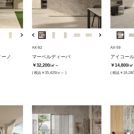
AF-UA
AX-82
AX-6B
A8-UW
AX-82
AX-59
BHM040
 ゼファー（シ
マーベルトラベルティーノ ベイ
アイコール オイスター（マッ
マーベルトラベルテ
マーベルディー
クレイ
ィーノ
マーベルディーバ
アイコー
ンサンド（マット）
ト）
ンホワイト（マッ
ル（シルク）
ト)
￥32,200
￥14,800
/㎡～
/㎡
￥14,500
￥14,800
￥14,500
￥32,200
￥8,80
/㎡
/㎡
/㎡
/㎡
( 税込￥35,420
/㎡～ )
( 税込￥16,28
( 税込￥15,950
( 税込￥16,280
/㎡ )
/㎡ )
( 税込￥15,950
( 税込￥35,420
/㎡ )
( 税込￥9
/㎡ )