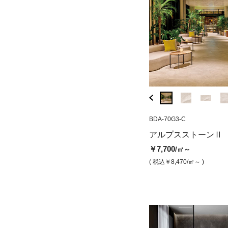
BDA-73M6-C
BDA-70G3-C
FJ-05MB
アルプスストーン2 グレー（マ
ヨルド クリーク
アルプスストーンⅡ
ット）
￥13,000
/シート
￥7,700
/㎡～
￥6,900
/㎡
( 税込￥14,300
/シート 
( 税込￥8,470
/㎡～ )
( 税込￥7,590
/㎡ )