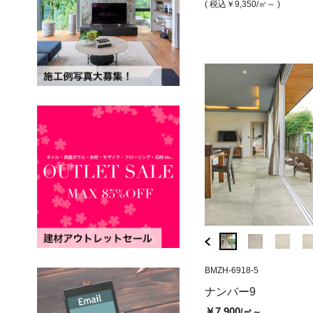
/㎡
/㎡
( 税込￥9,350
/㎡～ )
( 税込￥8,690
/㎡ )
( 税込￥17,600
/㎡ )
BMZI-6919R-9
BMZH-6918-5
BDT-749066
ナンバー9 ブラック（グリッ
ビルドテック コ
ナンバー9
プ）
(マット)
￥7,900
/㎡～