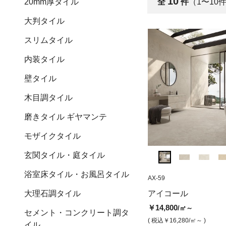
10
20mm厚タイル
全
件
（1〜10
大判タイル
スリムタイル
内装タイル
壁タイル
木目調タイル
磨きタイル ギヤマンテ
モザイクタイル
玄関タイル・庭タイル
浴室床タイル・お風呂タイル
AX-6B
AX-59
MCJ-426
アイコール オイスター（マッ
ミニアトゥーレセ
大理石調タイル
アイコール
ト）
ジセム（ベルベ
￥14,800
/㎡～
セメント・コンクリート調タ
￥14,800
￥16,000
/㎡
/㎡
( 税込￥16,280
/㎡～ )
イル