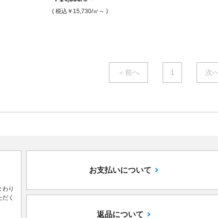
￥7,900
￥7,700
￥14,300
/㎡
/㎡
/㎡
( 税込￥15,730
/㎡～ )
( 税込￥8,690
/㎡ )
( 税込￥8,470
( 税込￥15,730
/㎡ )
/㎡ )
＜前へ
1
次
お支払いについて
まわり
ただく
返品について