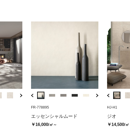
( 税込￥17,600
( 税込￥1
/㎡ )
BSR-10G3
FR-778895
HJ-H6
BSR-10G36
FR-778895
HJ-H1
TROR-0
ード カラー03
リベルソセメント ホワイト（グ
ジオ ウォルナット（マット）
リベルソセメント 
エッセンシャル
トルナ
エッセンシャルムード
ジオ
リップ）
リップ）
（マット）
ト
￥14,500
/㎡
￥16,000
￥14,500
/㎡～
/㎡
￥8,500
￥8,200
￥16,000
￥14,8