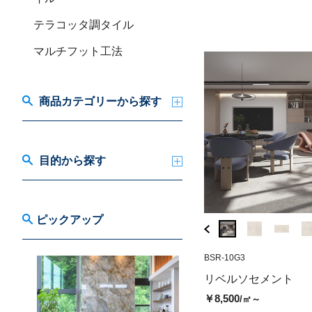
( 税込￥16,280
/㎡ )
( 税込￥17,600
/㎡ )
テラコッタ調タイル
マルチフット工法
商品カテゴリーから探す
目的から探す
ピックアップ
BSR-17M6
BSR-10G3
FR-778903
リベルソセメント アントラシテ
エッセンシャルム
リベルソセメント
（マット）
（マット）
￥8,500
/㎡～
￥7,900
￥16,000