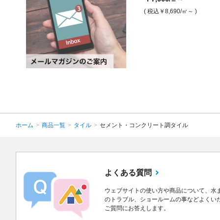
￥7,900
￥14,300
/㎡
/㎡
( 税込￥8,690
/㎡～ )
( 税込￥8,690
/㎡ )
( 税込￥15,730
/㎡ )
ホーム
>
商品一覧
>
タイル
>
セメント・コンクリート調タイル
よくある質問
ウェブサイトの使い方や商品について、水
のトラブル、ショールームの事などよくい
ご質問にお答えします。