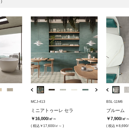
件）
AX-59
MCJ-413
BSL-19M6
AX-58
MCJ-413
BSL-11M6
BG-WBL
ラ アマラント
アイコール ダスト（マット）
ブルーム セピア（マット）
アイコール ボーン
ミニアトゥーレ
ブロウ
ミニアトゥーレ セラ
ブルーム
ット）
ベット）
げ）
￥14,800
￥7,900
￥14,800
/㎡
/㎡
/㎡
￥16,000
￥7,900
/㎡～
/㎡
￥16,000
￥11,5
/㎡
( 税込￥16,280
( 税込￥8,690
/㎡ )
/㎡ )
( 税込￥16,280
/㎡ )
( 税込￥17,600
/㎡～ )
( 税込￥8,690