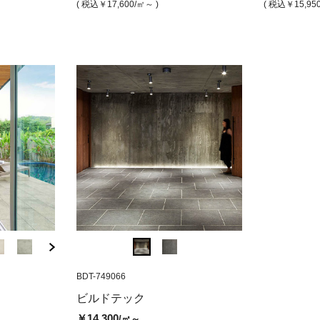
/㎡
/㎡
/㎡
( 税込￥15,950
/㎡ )
( 税込￥17,600
/㎡～ )
( 税込￥15,95
( 税込￥9,350
/㎡ )
( 税込￥9,020
( 税込￥17,600
/㎡ )
( 税込￥1
/㎡ )
BMZH-6918-5
BDT-749066
BMZH-6918-9
BDT-749066
ールブラック
ナンバー9 アイボリー（マッ
ナンバー9 アイボ
ビルドテック 
ビルドテック
ト）
ト）
(マット)
￥14,300
/㎡～