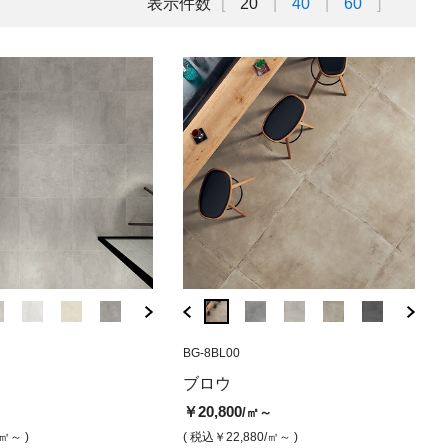
表示件数
20
40
60
30
AX-6A
MCJ-414
BSL-11M6
BG-8BL00
AX-6B
MCJ-415
BSL-10M6
BG-8
（マット）
セラ ネロ（ベル
 スモーク（クラスト仕上
アイコール デューン（マット）
ミニアトゥーレセラ グリジオセ
ブルーム アッシュグレー（マッ
アイコール オイ
ミニアトゥー
ブルーム
ブロ
ブロウ
ネレ（ベルベット）
ト）
ト）
テ（ベルベ
げ）
￥14,800
￥7,900
/㎡
/
￥20,800
～
/㎡～
00
￥15,500
￥7,900
￥14,800
￥15,500
￥20
/㎡
/㎡
/㎡
/㎡
/㎡
( 税込￥16,280
/㎡ )
( 税込￥8,6
/㎡～ )
( 税込￥22,880
/㎡～ )