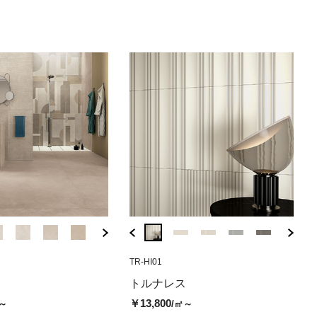
2,650
/㎡ )
( 税込￥17,050
( 税込￥8,690
/㎡ )
/㎡ )
( 税込￥16,280
( 税込￥17,050
/㎡ )
( 税込
/㎡
3
BSR-10G6
FR-778896
HJ-H1
TR-HI01
BSR-10HG6
FR-778897
H1-HJ
TR-HI
ホワイト（グ
ムード クール01
レス オルデサグラファイ
リベルソセメント ホワイト（グ
エッセンシャルムード クール02
ジオ ホワイト（マット）
リベルソセメント
エッセンシャ
ジオ ホ
トル
トルナレス
リップ）
（マット）
（グリップ）
（マット）
￥14,500
￥15,200
￥13
/㎡
￥13,800
～
/㎡～
00
￥7,900
￥16,000
￥10,500
￥16,000