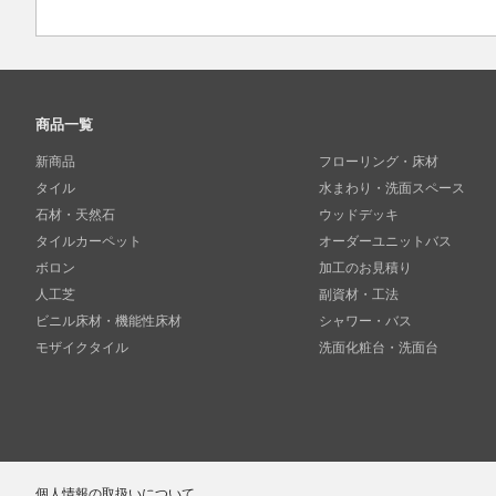
商品一覧
新商品
フローリング・床材
タイル
水まわり・洗面スペース
石材・天然石
ウッドデッキ
タイルカーペット
オーダーユニットバス
ボロン
加工のお見積り
人工芝
副資材・工法
ビニル床材・機能性床材
シャワー・バス
モザイクタイル
洗面化粧台・洗面台
個人情報の取扱いについて