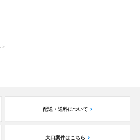
￥7,900
/㎡
( 税込￥8,690
/㎡ )
( 税込￥15,730
/㎡～ )
( 税込￥8,690
/㎡ )
へ＞
配送・送料について
大口案件はこちら