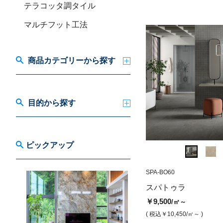
テラコッタ調タイル
マルチフット工法
商品カテゴリーから探す
目的から探す
ピックアップ
SPA-BO60
SPA-BO60
IAR-04MD
スパトゥラ ボーン（マット）
アルデシア グラ
スパトゥラ
ーモザイク）
￥9,500
/㎡
￥9,500
/㎡～
￥13,000
/枚
( 税込￥10,450
/㎡ )
( 税込￥10,450
/㎡～ )