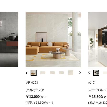
SPA-BO60
IAR-0163
AJ-Q8
SPA-BO60
IAR-0163
AJ-IX
BGC-14
フィテ（ボーダ
スパトゥラ ボーン（マット）
マーべルメラビニア ダイヤモン
アルデシア ビ
ファイン
アルデシア
スパトゥラ
マーべル
ドブラック（磨き）
ークグ
￥9,500
￥13,000
/㎡
/㎡
￥13,000
￥9,500
￥15,300
/㎡～
/㎡～
/㎡
￥95,000
￥9,80
/ケース
( 税込￥10,450
/㎡ )
( 税込￥14,300
/㎡ )
( 税込￥14,300
/㎡～ )
( 税込￥10,450
( 税込￥16,83
/㎡～ )