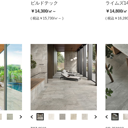
ールブラック
バサルテック ホワイト（マッ
ライムズ14 スレートダークグレ
バサルテック600×1
ビルドテック 
コルト
ビルドテック
ライムズ1
ト）
ー (半磨き仕上げ)
ト（マット）
(マット)
￥6,40
￥14,300
￥14,800
/㎡～
/㎡
￥12,900
￥20,300
￥16,600
￥14,300
/㎡
/㎡
/㎡
/㎡
( 税込￥7
( 税込￥15,730
/㎡～ )
( 税込￥16,28
( 税込￥14,190
( 税込￥22,330
/㎡ )
/㎡ )
( 税込￥18,260
( 税込￥15,730
/㎡ )
/㎡ )