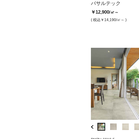
バサルテック ベージュ（モザイ
ビルドテック コ
バサルテック
ク）
(マット)
￥12,900
/㎡～
￥6,100
￥14,300
/シート
/㎡
( 税込￥14,190
/㎡～ )
( 税込￥6,710
/シート )
( 税込￥15,730
/㎡ )