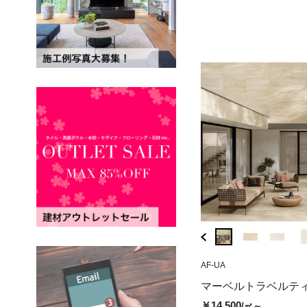
( 税込￥14,300
/枚 )
HC-O3
AF-UA
CG-0268A
メガスラブ マーベルトラベルテ
チェポ ディ グレ
マーベルトラベルテ
ィーノ ナボナサンド（マット）
ップ)
￥14,500
/㎡～