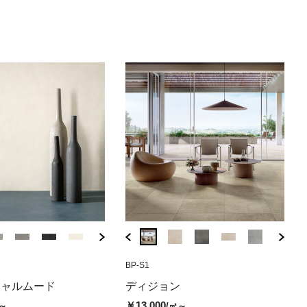
/㎡
0,780
/㎡ )
( 税込￥15,400
/㎡ )
( 税込￥15,400
( 税込￥16,
( 税込
/㎡
( 税込￥16,830
/㎡ )
AF-S1
CG-0163A
FR-778895
BP-S1
AF-S2
CG-0168A
FR-778896
BP-S
ィーノ ベイ
レ グレー (マッ
ョン コルマタン（グリッ
メガスラブ マーベルトラベルテ
チェポ ディ グレ グレー (グリッ
エッセンシャルムード クール01
メガスラブ マー
チェポ ディ 
エッセン
ディ
シャルムード
ディジョン
ト）
ィーノ ベインホワイト（マッ
プ)
（マット）
ィーノ ベインサ
プ)
（マッ
￥13
￥13,000
～
/㎡～