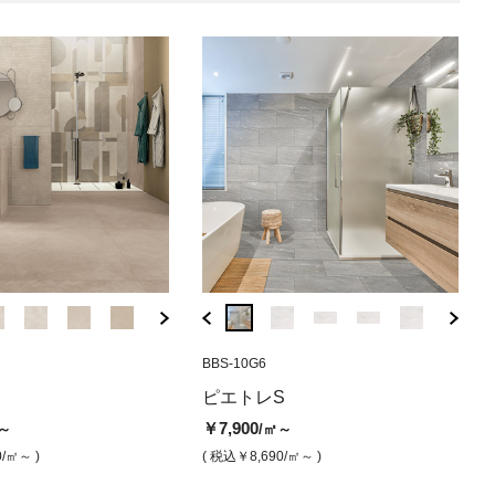
M612
BZC-6410G36
EGWPR-15
HJ-H1
BBS-10G6
BZC-6410M3
EGWPR-25
H1-HJ
BBS-
（グリップ）
ー（ロールグリッ
レS アントラシテ（マッ
モルジュⅡ グレー（グリップ）
プラ14 アイボリー（ロールグリ
ジオ ホワイト（マット）
モルジュⅡ グレ
プラ14 パ
ジオ ホ
ピエ
ピエトレS
ップ）
プ）
プ）
￥8,200
￥14,500
￥8,500
￥15,200
/㎡
/㎡
/㎡
￥7,900
～
/㎡～
0
￥18,600
￥18,600
￥7,
/㎡
/㎡
/㎡
( 税込￥9,020
( 税込￥15,950
/㎡ )
/㎡ )
( 税込￥9,350
( 税込￥16,
/㎡ )
0
/㎡～ )
( 税込￥8,690
/㎡～ )
0,780
/㎡ )
( 税込￥20,460
/㎡ )
( 税込￥20,460
( 税込
/㎡