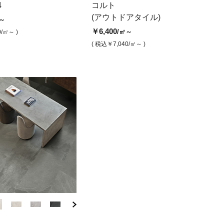
200 ホワイ
コールブラック
 ブラック 一辺面取
バサルテック600×1200 ベージ
ライムズ14 クレイホワイト (ラ
バサルテック600×
ライムズ
コル
4
ビルドテック
コルト
ュ（マット）
フグリップ)
グレー（マット
フグリッ
プ(
0
(アウトドアタイル)
/㎡
￥14,300
～
/㎡～
￥16,600
￥14,800
￥16,600
￥14,800
￥6,
/㎡
/㎡
/㎡
,040
/㎡ )
￥6,400
/㎡～
0
/㎡～ )
( 税込￥15,730
/㎡～ )
( 税込￥18,260
( 税込￥16,280
/㎡ )
/㎡ )
( 税込￥18,260
( 税込￥16,
/㎡ )
( 税込
( 税込￥7,040
/㎡～ )