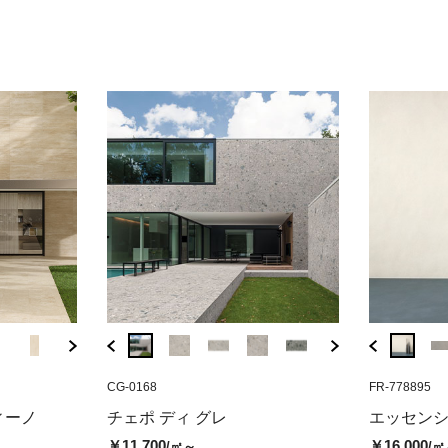
( 税込￥104,500
/ケース )
( 税込￥1
AF-UA
CG-0168
FR-778903
A8-UW
CG-0168
FR-778895
BT-I1
 ブラック (グリ
マーベルトラベルティーノ ベイ
エッセンシャルムード カラー03
マーベルトラベルテ
チェポ ディ グ
ディジ
ィーノ
チェポ ディ グレ
エッセン
ンサンド（マット）
（マット）
ンホワイト（マッ
ト)
プ）
￥11,700
￥16,000
/㎡～
/㎡