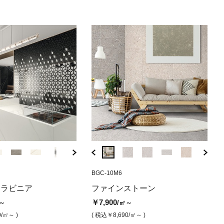
M612
IAR-0163A
AJ-IX
BGC-10M6
IAR-0163AFG
AJ-IY
BGC-
アンコ（マット）
ストーン600×1200 ダ
アルデシア ビアンコ（グリッ
マーべルメラビニア カラカタメ
アルデシア 
マーべル
ファ
メラビニア
ファインストーン
レー（マット）
プ）
ラビニア（ハンマーセミグリッ
グリップ）
(ハンマ
ト）
￥7,900
～
/㎡～
プ）
0
￥14,000
￥14,000
￥15,300
￥7,
/㎡
/㎡
/㎡
0
/㎡～ )
( 税込￥8,690
/㎡～ )
￥15,300