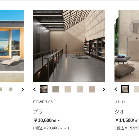
BZC-6410G6
EGWPR-05
HJ-H6
BZC-6410G3
EGWPR-05
HJ-H1
BBS-17
 アイボリー（チ
モルジュⅡ グレー（グリップ）
ジオ ウォルナット（マット）
モルジュⅡ グレー
プラ14 グレ
ピエト
プラ
ジオ
プ）
ト）
￥7,900
￥14,500
￥8,500
/㎡
/㎡
/㎡
￥18,600
￥14,500
/㎡～
/㎡
￥18,600
￥9,80
/㎡
( 税込￥8,690
( 税込￥15,950
/㎡ )
/㎡ )
( 税込￥9,350
/㎡ )
( 税込￥20,460
/㎡～ )
( 税込￥15,95
( 税込￥20,460
( 税込￥1
/㎡ )