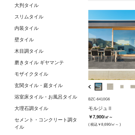
大判タイル
スリムタイル
内装タイル
壁タイル
木目調タイル
磨きタイル ギヤマンテ
モザイクタイル
玄関タイル・庭タイル
浴室床タイル・お風呂タイル
BZC-6419M6
BZC-6410G6
EK6PU-60
モルジュⅡ ブラック（マット）
プラ メガスラブ
大理石調タイル
モルジュⅡ
ーズルマット）
￥7,900
/㎡
￥7,900
/㎡～
セメント・コンクリート調タ
￥31,200
/㎡
( 税込￥8,690
/㎡ )
( 税込￥8,690
/㎡～ )
イル
( 税込￥34,320
/㎡ )