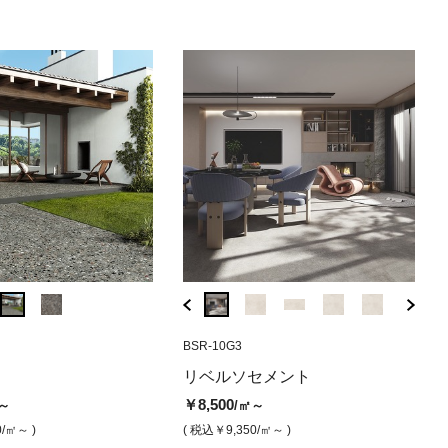
M6
MCJ-228
CR-752019
TQZ-9649
BSR-10G3
MCJ-229
CR-752020
TQZ-9649
BSR-
イミー（グリ
ラーレ ホワイト
ソセメント アントラシテ
アーキスタイル フォシル（グリ
ピエトレナチュラーレ ホワイト
ベニス カナルグランデ（マッ
アーキスタイル 
ピエトレナチ
リベ
リベルソセメント
ベニス
ト）
ップ）
（グリップ）
ト）
プ）
（グリップ
リッ
￥8,500
￥13,500
～
/㎡～
0
￥13,800
￥13,300
￥13,500
￥13,800
￥13,300
￥8,
/㎡
/㎡
/㎡
/㎡
/㎡
/㎡
0
/㎡～ )
( 税込￥9,350
/㎡～ )
( 税込￥14,