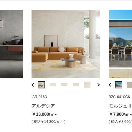
SPA-BO60
IAR-0163
BZC-6419M6
SPA-BO60
IAR-0163
BZC-6410G6
BBS-17
フィテ（ボーダ
スパトゥラ ボーン（マット）
モルジュⅡ ブラック（マット）
アルデシア ビ
ピエト
アルデシア
スパトゥラ
モルジュ
ト）
￥9,500
￥7,900
￥13,000
/㎡
/㎡
/㎡
￥13,000
￥9,500
￥7,900
/㎡～
/㎡～
/㎡
￥9,80
( 税込￥10,450
( 税込￥8,690
/㎡ )
/㎡ )
( 税込￥14,300
/㎡ )
( 税込￥14,300
/㎡～ )
( 税込￥10,450
( 税込￥8,690
/㎡～ )
( 税込￥1