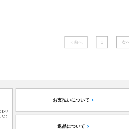
￥7,900
￥7,700
/㎡
/㎡
( 税込￥8,690
/㎡ )
( 税込￥8,470
/㎡ )
＜前へ
1
次
お支払いについて
まわり
ただく
返品について