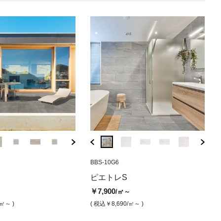
M612
IAR-0163A
BZC-6410G6
BBS-10G6
IAR-0163AFG
BZC-6410
BBS-
アンコ（マット）
レS アントラシテ（マッ
アルデシア ビアンコ（グリッ
モルジュⅡ グレー（グリップ）
アルデシア 
モルジュ
ピエ
Ⅱ
ピエトレS
プ）
グリップ）
プ）
￥7,900
￥8,500
/㎡
/
￥7,900
～
/㎡～
0
￥14,000
￥14,000
￥7,
/㎡
/㎡
/㎡
( 税込￥8,690
/㎡ )
( 税込￥9,3
/㎡～ )
( 税込￥8,690
/㎡～ )
0,780
/㎡ )
( 税込￥15,400
/㎡ )
( 税込￥15,400
( 税込
/㎡