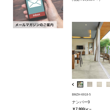
( 税込￥6,710
/シート )
( 税込￥13,530
/㎡ )
BMZI-6919R-9
BMZH-6918-5
ナンバー9 ブラック（グリッ
ナンバー9
プ）
￥7,900
/㎡～