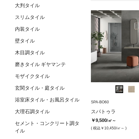
大判タイル
スリムタイル
内装タイル
壁タイル
木目調タイル
磨きタイル ギヤマンテ
モザイクタイル
玄関タイル・庭タイル
浴室床タイル・お風呂タイル
SPA-BO60
SPA-BO60
IAR-04MD
スパトゥラ ボーン（マット）
アルデシア グラ
大理石調タイル
スパトゥラ
ーモザイク）
￥9,500
/㎡
￥9,500
/㎡～
セメント・コンクリート調タ
￥13,000
/枚
( 税込￥10,450
/㎡ )
( 税込￥10,450
/㎡～ )
イル
( 税込￥14,300
/枚 )