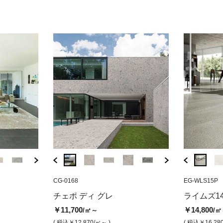
( 税込￥14,080
( 税込￥14,850
/㎡ )
/㎡ )
( 税込￥15,180
( 税込￥14,630
/㎡ )
( 税込￥8
/㎡ )
AE-AI
CG-0168
EG-XLSH3P
AD-91
CG-0168
EG-WLS15P
XS-371
 ブラック (グリ
バサルテック ホワイト（マッ
ライムズ14 スレートダークグレ
バサルテック600×1
チェポ ディ グ
コルト
チェポ ディ グレ
ライムズ1
ト）
ー (半磨き仕上げ)
ト（マット）
ト)
￥6,40
￥11,700
￥14,800
/㎡～
/㎡
￥12,900
￥20,300
￥16,600
￥11,700
/㎡
/㎡
/㎡
/㎡
( 税込￥7
( 税込￥12,870
/㎡～ )
( 税込￥16,28