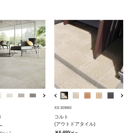
,690
/㎡ )
( 税込￥15,180
( 税込￥14,630
( 税込￥14,850
/㎡ )
/㎡ )
/㎡ )
( 税込￥15,180
( 税込￥14,630
/㎡ )
( 税込
/㎡
R1
AE-A7
CG-0163A
EG-WLS15P
XS-309M3
AE-A8
CG-0168A
EG-LS15P
XS-3
200 ホワイ
レ グレー (マッ
 ブラック 一辺面取
バサルテック600×1200 ベージ
チェポ ディ グレ グレー (グリッ
ライムズ14 クレイホワイト (ラ
バサルテック600×
チェポ ディ 
ライムズ
コル
4
コルト
ュ（マット）
プ)
フグリップ)
グレー（マット
プ)
フグリッ
プ(
0
(アウトドアタイル)
/㎡
～
￥16,600
￥12,300
￥14,800
￥16,600
￥11,900
￥14,800
￥6,
/㎡
/㎡
/㎡
/㎡
/㎡
,040
/㎡ )
￥6,400
/㎡～
0
/㎡～ )