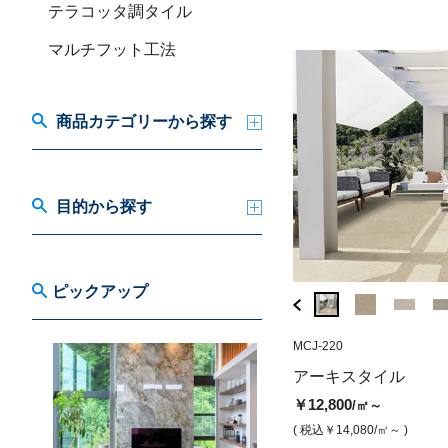
テラコッタ調タイル
マルチフット工法
商品カテゴリーから探す
目的から探す
ピックアップ
MCJ-230
MCJ-220
CR-775031
アーキスタイル アース（グリッ
ピエトレナチュラー
アーキスタイル
プ）
コール グリップ
￥12,800
/㎡～
￥13,800
￥18,300
/㎡
/㎡
( 税込￥14,080
/㎡～ )