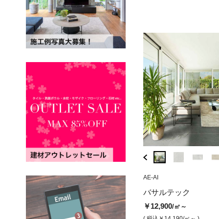
( 税込￥15,180
/㎡ )
( 税込￥20,130
/㎡ )
AE-G4
AE-AI
CG-0268A
バサルテック ベージュ（モザイ
チェポ ディ グレ
バサルテック
ク）
ップ)
￥12,900
/㎡～
￥6,100
￥12,300
/シート
/㎡
( 税込￥14,190
/㎡～ )