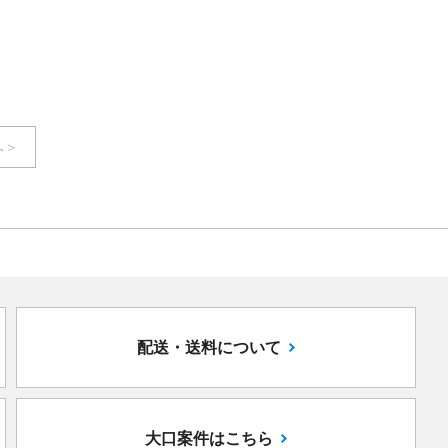
￥7,900
/㎡
( 税込￥8,690
/㎡ )
( 税込￥8,690
/㎡ )
へ＞
配送・送料について
大口案件はこちら