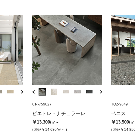
MCJ-220
CR-759027
TQZ-9649
MCJ-227
CR-759027
TQZ-9649
BSR-17
レ600×1200
アーキスタイル アース（マッ
ベニス カナルグランデ（マッ
アーキスタイル ラ
ピエトレナチュ
リベル
ピエトレ・ナチュラーレ
ベニス
ト）
ト）
ップ）
（グリップ）
（マッ
￥13,300
￥13,500
/㎡～
/㎡
￥12,800
￥13,500
￥13,800
￥13,300
￥7,90
/㎡
/㎡
/㎡
/㎡
( 税込￥14,630
/㎡～ )
( 税込￥14,85