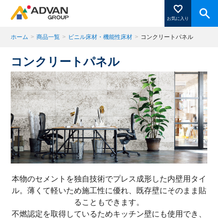
お気に入り
ホーム
>
商品一覧
>
ビニル床材・機能性床材
>
コンクリートパネル
コンクリートパネル
商品ページにある「お気に入り登録」を押すと登録した
商品がここに表示されます。
閉じる
本物のセメントを独自技術でプレス成形した内壁用タイ
ル。薄くて軽いため施工性に優れ、既存壁にそのまま貼
ることもできます。
不燃認定を取得しているためキッチン壁にも使用でき、