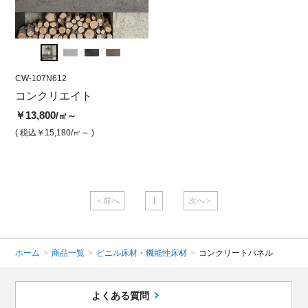
CW-107N612
CW-201F612
CW-10
パ―
コンクリエイト
コンクリエイト フォーム
コン
ワーク・ナチュラルグレー
ムブ
￥13,800
/㎡～
￥11,800
￥13,
/㎡
( 税込￥15,180
/㎡～ )
( 税込￥12,980
/㎡ )
( 税込￥
＜前へ
1
次へ＞
ホーム
>
商品一覧
>
ビニル床材・機能性床材
>
コンクリートパネル
よくある質問