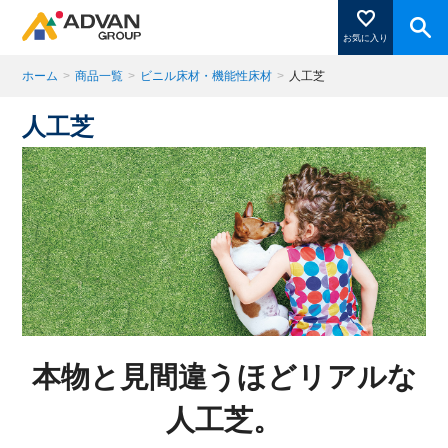
お気に入り
ホーム
>
商品一覧
>
ビニル床材・機能性床材
>
人工芝
人工芝
商品ページにある「お気に入り登録」を押すと登録した
商品がここに表示されます。
閉じる
本物と見間違うほどリアルな
人工芝。