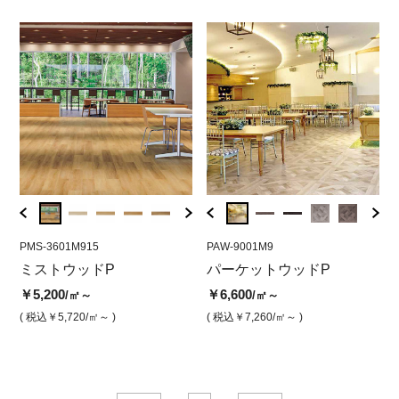
PMS-3601M915
PAW-9004M9
PMS-3601M915
PAW-9001M9
PMS-3
PA
ロッ
ミストウッドP
パーケットウッドP ベージ
ミストウッドP ミストホワ
パーケットウッドP
ミス
パ
ュ
イト
ジュ
ナ
￥5,200
￥6,600
/㎡～
/㎡～
￥6,600
￥5,200
￥5,2
￥5
/㎡
/㎡
( 税込￥5,720
/㎡～ )
( 税込￥7,260
/㎡～ )
( 税込￥7,260
/㎡ )
( 税込￥5,720
/㎡ )
( 税込￥
( 