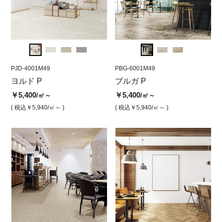
PJD-4001M49
PBG-6002M49
PJD-4001M49
PBG-6001M49
PJD-4
PB
ヨルド P
ブルガP グレージュ
ヨルドP アイス
ブルガ P
ヨル
ブ
￥5,400
￥5,400
￥5,400
￥5,400
￥5,4
￥5
/㎡～
/㎡
/㎡
/㎡～
( 税込￥5,940
( 税込￥5,940
/㎡～ )
/㎡ )
( 税込￥5,940
( 税込￥5,940
/㎡ )
/㎡～ )
( 税込￥
( 