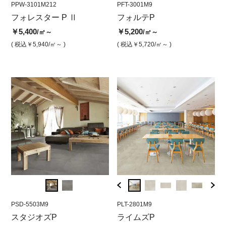
PPW-3101M212
PFT-3003M9
PPW-3101M212
PFT-3001M9
PPW-3
PFT
ージ
フォレスター P Ⅱ
フォルテP ダークグレー
フォレスターPⅡ ロッキー
フォルテP
フォ
フ
ホワイト
ベー
￥5,400
￥5,200
￥5,200
￥5
/㎡～
/㎡
/㎡～
￥5,400
￥5,4
/㎡
( 税込￥5,940
( 税込￥5,720
/㎡～ )
/㎡ )
( 税込￥5,720
/㎡～ )
( 
( 税込￥5,940
/㎡ )
( 税込￥
PSD-5503M9
PLT-2805M9
PSD-5503M9
PLT-2801M9
PSD-5
PLT
スタジオズP
ライムズP ブラック
スタジオズP グレー
ライムズP
スタ
ラ