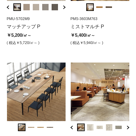
PMU-5702M9
PMS-3605M763
PMU-5702M9
PMS-3603M763
PMU-
PM
ク
マッチアップ P
ミストマルチP ミストグレ
マッチアップP ベージュ
ミストマルチ P
マッ
ミ
ー
ュ
￥5,200
￥5,200
￥5,400
￥5,2
/㎡～
/㎡
/㎡～
￥5,400
￥5
/㎡
( 税込￥5,720
/㎡～ )
( 税込￥5,720
( 税込￥5,940
/㎡ )
/㎡～ )
( 税込￥
( 税込￥5,940
/㎡ )
( 