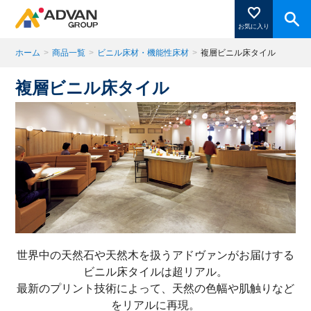
お気に入り
ホーム
>
商品一覧
>
ビニル床材・機能性床材
>
複層ビニル床タイル
複層ビニル床タイル
商品ページにある「お気に入り登録」を押すと登録した
商品がここに表示されます。
閉じる
世界中の天然石や天然木を扱うアドヴァンがお届けする
ビニル床タイルは超リアル。
最新のプリント技術によって、天然の色幅や肌触りなど
をリアルに再現。