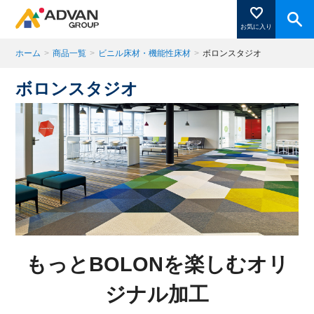
お気に入り
ホーム
>
商品一覧
>
ビニル床材・機能性床材
>
ボロンスタジオ
ボロンスタジオ
商品ページにある「お気に入り登録」を押すと登録した
商品がここに表示されます。
閉じる
もっとBOLONを楽しむオリ
ジナル加工